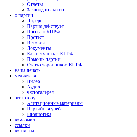
Отчеты
Законодательство
о партии
Лидеры
Партия действует
Пресса о КПРФ
Протест
История
Документы
Как вступить в КПРФ
Помощь партии
Стать сторонником КПРФ
наша печать
медиатека
Видео
Аудио
Фотогалерея
агитатору
Агитационные материалы
Партийная учеба
Библиотека
комсомол
ссылки
контакты