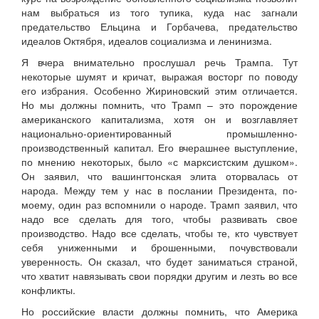
нам выбраться из того тупика, куда нас загнали
предательство Ельцина и Горбачева, предательство
идеалов Октября, идеалов социализма и ленинизма.
Я вчера внимательно прослушал речь Трампа. Тут
некоторые шумят и кричат, выражая восторг по поводу
его избрания. Особенно Жириновский этим отличается.
Но мы должны помнить, что Трамп – это порождение
американского капитализма, хотя он и возглавляет
национально-ориентированный промышленно-
производственный капитал. Его вчерашнее выступление,
по мнению некоторых, было «с марксистским душком».
Он заявил, что вашингтонская элита оторвалась от
народа. Между тем у нас в послании Президента, по-
моему, один раз вспомнили о народе. Трамп заявил, что
надо все сделать для того, чтобы развивать свое
производство. Надо все сделать, чтобы те, кто чувствует
себя униженными и брошенными, почувствовали
уверенность. Он сказал, что будет заниматься страной,
что хватит навязывать свои порядки другим и лезть во все
конфликты.
Но российские власти должны помнить, что Америка