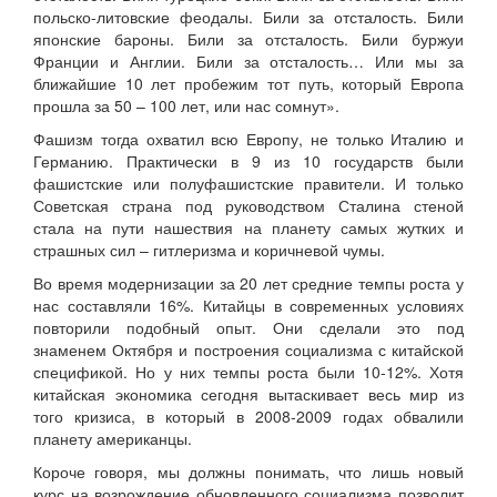
польско-литовские феодалы. Били за отсталость. Били
японские бароны. Били за отсталость. Били буржуи
Франции и Англии. Били за отсталость… Или мы за
ближайшие 10 лет пробежим тот путь, который Европа
прошла за 50 – 100 лет, или нас сомнут».
Фашизм тогда охватил всю Европу, не только Италию и
Германию. Практически в 9 из 10 государств были
фашистские или полуфашистские правители. И только
Советская страна под руководством Сталина стеной
стала на пути нашествия на планету самых жутких и
страшных сил – гитлеризма и коричневой чумы.
Во время модернизации за 20 лет средние темпы роста у
нас составляли 16%. Китайцы в современных условиях
повторили подобный опыт. Они сделали это под
знаменем Октября и построения социализма с китайской
спецификой. Но у них темпы роста были 10-12%. Хотя
китайская экономика сегодня вытаскивает весь мир из
того кризиса, в который в 2008-2009 годах обвалили
планету американцы.
Короче говоря, мы должны понимать, что лишь новый
курс на возрождение обновленного социализма позволит