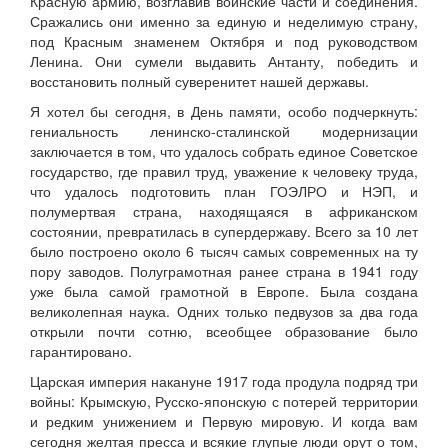
Красную армию, возглавив воинские части и соединения.
Сражались они именно за единую и неделимую страну,
под Красным знаменем Октября и под руководством
Ленина. Они сумели выдавить Антанту, победить и
восстановить полный суверенитет нашей державы.
Я хотел бы сегодня, в День памяти, особо подчеркнуть:
гениальность ленинско-сталинской модернизации
заключается в том, что удалось собрать единое Советское
государство, где правил труд, уважение к человеку труда,
что удалось подготовить план ГОЭЛРО и НЭП, и
полумертвая страна, находящаяся в африканском
состоянии, превратилась в супердержаву. Всего за 10 лет
было построено около 6 тысяч самых современных на ту
пору заводов. Полуграмотная ранее страна в 1941 году
уже была самой грамотной в Европе. Была создана
великолепная наука. Одних только педвузов за два года
открыли почти сотню, всеобщее образование было
гарантировано.
Царская империя накануне 1917 года продула подряд три
войны: Крымскую, Русско-японскую с потерей территории
и редким унижением и Первую мировую. И когда вам
сегодня желтая пресса и всякие глупые люди орут о том,