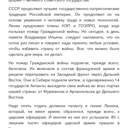
СССР продолжил лучшие государственно-патриотические
традиции Российской империи. Он продолжил их на
основе уважения к человеку труда и новых технологий.
Ленин предложил планы НЭП и ГОЭЛРО, когда еще
полыхал пожар Гражданской войны. Но сегодня, в день
памяти Владимира Ильича, следует напомнить, что он
сотни раз писал и говорил: надо принять любые условия,
чтобы избавить страну от войны. Все, что можно было
сделать для мира, он делал.
Но пожар Гражданской войны подожгли, прежде всего,
белочехи. Их включили в состав французской армии и
решили переправить на Западный фронт через Дальний
Восток. Они в Сибири подняли мятеж, и одновременно 14
государств Антанты высадили свои войска во всех портах
нашей страны: от Мурманска и Архангельска до Дальнего
Востока.
Надо опять отдать должное таланту и гению Ленина,
который, не имея армии, обратился, прежде всего, к
царским офицерам. И многие из них его услышали. 80 с
лишним тысяч офицеров царской армии пришли в