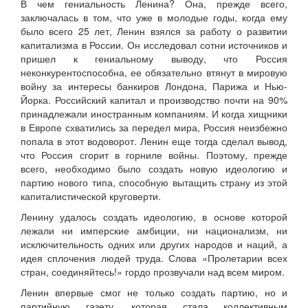
В чем гениальность Ленина? Она, прежде всего,
заключалась в том, что уже в молодые годы, когда ему
было всего 25 лет, Ленин взялся за работу о развитии
капитализма в России. Он исследовал сотни источников и
пришел к гениальному выводу, что Россия
неконкурентоспособна, ее обязательно втянут в мировую
войну за интересы банкиров Лондона, Парижа и Нью-
Йорка. Российский капитал и производство почти на 90%
принадлежали иностранным компаниям. И когда хищники
в Европе схватились за передел мира, Россия неизбежно
попала в этот водоворот. Ленин еще тогда сделал вывод,
что Россия сгорит в горниле войны. Поэтому, прежде
всего, необходимо было создать новую идеологию и
партию нового типа, способную вытащить страну из этой
капиталистической круговерти.
Ленину удалось создать идеологию, в основе которой
лежали ни имперские амбиции, ни национализм, ни
исключительность одних или других народов и наций, а
идея сплочения людей труда. Слова «Пролетарии всех
стран, соединяйтесь!» гордо прозвучали над всем миром.
Ленин впервые смог не только создать партию, но и
партийную газету, которая стала коллективным