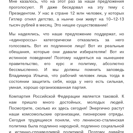
Мне казалось, что на этот раз за наши предложения
проголосуют. Я даже беседовал на эту тему с
Президентом. У нас в стране 12 млн человек, у которых
Гитлер отнял детство, а нынче они живут на 10–12-13
тысяч рублей в месяц. Это нищее существование!
Мы надеялись, что наше предложение поддержат, но
«единороссы» категорически отказались за него
голосовать. Вот их подлинное лицо! Вот их реальные
обещания, которые они давали избирателям! Вот их
истинное поведение! Поэтому надеяться на нынешнее
правительство, его курс и политику, абсолютно
бессмысленно. И мы должны помнить заповедь
Владимира Ильича, что рабочий человек лишь тогда в
состоянии защитить себя, когда у него есть сильная,
умная, хорошо организованная партия.
Компартия Российской Федерации является таковой. К
нам пришло много достойных, молодых людей.
Посмотрите, сколько их здесь сегодня! Энергично растут
наши комсомольские организации, пионерские отряды.
Сегодня трудящиеся поняли, что ленинско-сталинская
политика была подлинно народной, подлинно социальной
и истинно-справедливой политикой. Поэтому давайте