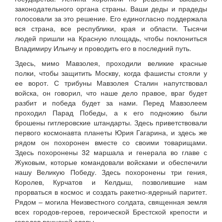
законодательного органа страны. Ваши деды и прадеды
голосовали за это решение. Его единогласно поддержала
вся страна, все республики, края и области. Тысячи
людей пришли на Красную площадь, чтобы поклониться
Владимиру Ильичу и проводить его в последний путь.
Здесь, мимо Мавзолея, проходили великие красные
полки, чтобы защитить Москву, когда фашисты стояли у
ее ворот. С трибуны Мавзолея Сталин напутствовал
войска, он говорил, что наше дело правое, враг будет
разбит и победа будет за нами. Перед Мавзолеем
проходил Парад Победы, а к его подножию были
брошены гитлеровские штандарты. Здесь приветствовали
первого космонавта планеты Юрия Гагарина, и здесь же
рядом он похоронен вместе со своими товарищами.
Здесь похоронены 32 маршала и генерала во главе с
Жуковым, которые командовали войсками и обеспечили
нашу Великую Победу. Здесь похоронены три гения,
Королев, Курчатов и Келдыш, позволившие нам
прорваться в космос и создать ракетно-ядерный паритет.
Рядом – могила Неизвестного солдата, священная земля
всех городов-героев, героической Брестской крепости и
городов воинской славы.