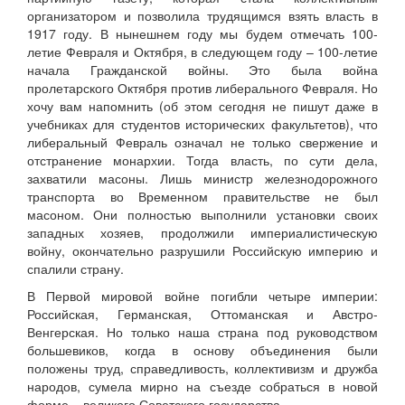
организатором и позволила трудящимся взять власть в
1917 году. В нынешнем году мы будем отмечать 100-
летие Февраля и Октября, в следующем году – 100-летие
начала Гражданской войны. Это была война
пролетарского Октября против либерального Февраля. Но
хочу вам напомнить (об этом сегодня не пишут даже в
учебниках для студентов исторических факультетов), что
либеральный Февраль означал не только свержение и
отстранение монархии. Тогда власть, по сути дела,
захватили масоны. Лишь министр железнодорожного
транспорта во Временном правительстве не был
масоном. Они полностью выполнили установки своих
западных хозяев, продолжили империалистическую
войну, окончательно разрушили Российскую империю и
спалили страну.
В Первой мировой войне погибли четыре империи:
Российская, Германская, Оттоманская и Австро-
Венгерская. Но только наша страна под руководством
большевиков, когда в основу объединения были
положены труд, справедливость, коллективизм и дружба
народов, сумела мирно на съезде собраться в новой
форме – великого Советского государства.