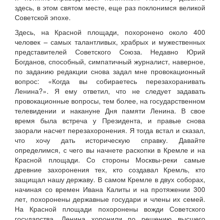
здесь, в этом святом месте, еще раз поклонимся великой
Советской эпохе.
Здесь, на Красной площади, похоронено около 400
человек – самых талантливых, храбрых и мужественных
представителей Советского Союза. Недавно Юрий
Богданов, способный, симпатичный журналист, наверное,
по заданию редакции снова задал мне провокационный
вопрос: «Когда вы собираетесь перезахоранивать
Ленина?». Я ему ответил, что не следует задавать
провокационные вопросы, тем более, на государственном
телевидении и накануне Дня памяти Ленина. В свое
время была встреча у Президента, и правые снова
заорали насчет перезахоронения. Я тогда встал и сказал,
что хочу дать историческую справку. Давайте
определимся, с чего вы начнете раскопки в Кремле и на
Красной площади. Со стороны Москвы-реки самые
древние захоронения тех, кто создавал Кремль, кто
защищал нашу державу. В самом Кремле в двух соборах,
начиная со времен Ивана Калиты и на протяжении 300
лет, похоронены державные государи и члены их семей.
На Красной площади похоронены вожди Советского
государства. Ленина хоронили по решению высшего