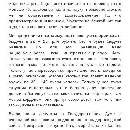
модернизацию. Еще никто в мире ее ни провел, тратя
меньше 7% расходной части на науку, примерно столько
же на образование и здравоохранение. То, что
предусмотрено в нынешнем бюджете на ближайшие три
года, это в два раза ниже потребности.
Мы предложили программу, позволяющую сформировать
бюджет в 22 – 25 трлн рублей. Это и будет бюджет
развития. Но для его реализации надо
национализировать всю минерально-сырьевую базу.
Только у нас ее захватила кучка олигархов из 15 человек,
которые даже не хотят платить нормальные налоги.
Только у нас спиртоводочная промышленность находится
в руках олигархии, которая каждый год травит паленой
водкой по 30 – 40 тысяч человек. Только у нас такая
ситуация с налогами, что с бедных дерут последние
деньги, а богачи укрывают свои капиталы в офшорах. Там
же, за кордоном, они прячут своих деток, там же у них
замки, яхты и все остальное.
Вчера наши депутаты в Государственной Думе в
очередной раз вносили предложения по поддержке детей
войны. Прекрасно выступил Владимир Иванович Кашин.