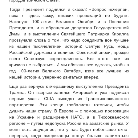
Тогда Президент поднялся и сказал: «Вопрос исчерпан,
пока я здесь сижу, никаких провокаций не будет».
Накануне 100-летия Великого Октября и в Послании
Президента, и в обращении депутатов Государственной
Думы, и в выступлении Святейшего Патриарха Кирилла
прозвучали слова о том, что надо соединить все лучшее
из нашей тысячелетней истории: Святую Русь, мощь
Российской державы и величие Советской эпохи, прежде
всего Советскую справедливость. Без этого нам из
кризиса не выбраться. И мы обязаны все сделать, чтобы в
год 100-летия Великого Октября, взяв все лучшее из
нашей истории, уверенно двигаться вперед.
Еще раз вернусь к вчерашнему выступлению Президента
Трампа. Он всерьез занялся Америкой и уже подписал
первые указы. США выходят из Транстихоокеанского
партнерства. Эти клещи глобалисты готовили, чтобы
душить нашу страну. В Европе – с помощью провокации
на Украине и расширения НАТО, а в Тихоокеанском
регионе – путем недопуска России на азиатские рынки. У
меня есть ощущение, что у нас будет небольшое окно-
перерыв, когда американцы станут больше заниматься