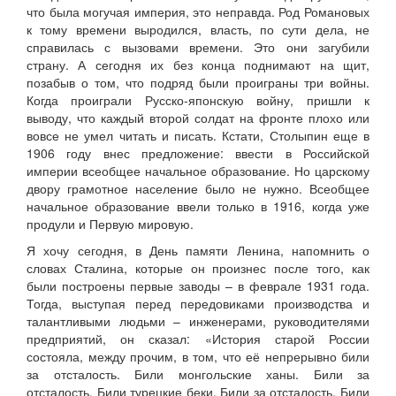
что была могучая империя, это неправда. Род Романовых
к тому времени выродился, власть, по сути дела, не
справилась с вызовами времени. Это они загубили
страну. А сегодня их без конца поднимают на щит,
позабыв о том, что подряд были проиграны три войны.
Когда проиграли Русско-японскую войну, пришли к
выводу, что каждый второй солдат на фронте плохо или
вовсе не умел читать и писать. Кстати, Столыпин еще в
1906 году внес предложение: ввести в Российской
империи всеобщее начальное образование. Но царскому
двору грамотное население было не нужно. Всеобщее
начальное образование ввели только в 1916, когда уже
продули и Первую мировую.
Я хочу сегодня, в День памяти Ленина, напомнить о
словах Сталина, которые он произнес после того, как
были построены первые заводы – в феврале 1931 года.
Тогда, выступая перед передовиками производства и
талантливыми людьми – инженерами, руководителями
предприятий, он сказал: «История старой России
состояла, между прочим, в том, что её непрерывно били
за отсталость. Били монгольские ханы. Били за
отсталость. Били турецкие беки. Били за отсталость. Били