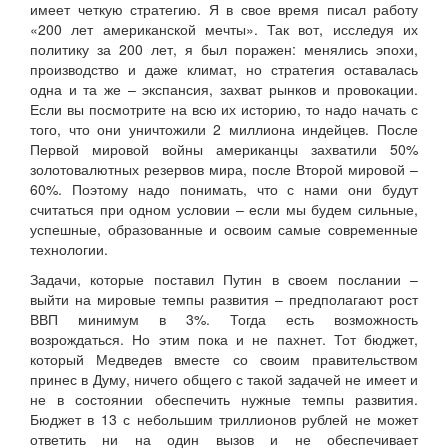
имеет четкую стратегию. Я в свое время писал работу
«200 лет американской мечты». Так вот, исследуя их
политику за 200 лет, я был поражен: менялись эпохи,
производство и даже климат, но стратегия оставалась
одна и та же – экспансия, захват рынков и провокации.
Если вы посмотрите на всю их историю, то надо начать с
того, что они уничтожили 2 миллиона индейцев. После
Первой мировой войны американцы захватили 50%
золотовалютных резервов мира, после Второй мировой –
60%. Поэтому надо понимать, что с нами они будут
считаться при одном условии – если мы будем сильные,
успешные, образованные и освоим самые современные
технологии.
Задачи, которые поставил Путин в своем послании –
выйти на мировые темпы развития – предполагают рост
ВВП минимум в 3%. Тогда есть возможность
возрождаться. Но этим пока и не пахнет. Тот бюджет,
который Медведев вместе со своим правительством
принес в Думу, ничего общего с такой задачей не имеет и
не в состоянии обеспечить нужные темпы развития.
Бюджет в 13 с небольшим триллионов рублей не может
ответить ни на один вызов и не обеспечивает