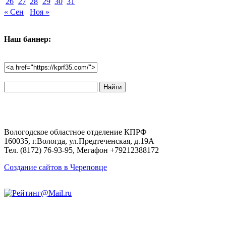
26
27
28
29
30
31
« Сен
Ноя »
Наш баннер:
Поиск
по
сайту:
Вологодское областное отделение КПРФ
160035, г.Вологда, ул.Предтеченская, д.19А
Тел. (8172) 76-93-95, Мегафон +79212388172
Создание сайтов в Череповце