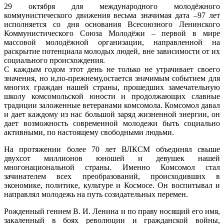
29 октября для международного молодёжного
коммунистического движения весьма значимая дата –97 лет
исполняется со дня основания Всесоюзного Ленинского
Коммунистического Союза Молодёжи – первой в мире
массовой молодёжной организации, направленной на
раскрытие потенциала молодых людей, вне зависимости от их
социального происхождения.
С каждым годом этот день не только не утрачивает своего
значения, но и,по-прежнему,остается значимым событием для
многих граждан нашей страны, прошедших замечательную
школу комсомольской юности и продолжающих славные
традиции заложенные ветеранами комсомола. Комсомол давал
и дает каждому из нас большой заряд жизненной энергии, он
дает возможность современной молодежи быть социально
активными, по настоящему свободными людьми.
На протяжении более 70 лет ВЛКСМ объединял свыше
двухсот миллионов юношей и девушек нашей
многонациональной страны. Именно Комсомол стал
зачинателем всех преобразований, происходивших в
экономике, политике, культуре и Космосе. Он воспитывал и
направлял молодежь на путь созидательных перемен.
Рожденный гением В. И. Ленина и по праву носящий его имя,
закаленный в боях революции и гражданской войны,