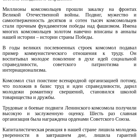
Миллионы комсомольцев прошли закалку на фронтах
Великой Отечественной войны. Подвиг, мужество и
самоотверженность десятков и сотен тысяч комсомольцев
стали прочным фундаментом победы над фашизмом. Имена
многих комсомольцев золотом навечно вписаны в анналы
нашей истории – истории страны Победы.
В годы великих послевоенных строек комсомол подавал
пример коммунистического отношения к труду. Он
воспитывал молодое поколение в духе идей социальной
справедливости, советского патриотизма и
интернационализма.
Комсомол стал поистине всенародной организацией потому,
что положив в базис труд и идеи справедливости, дарил
молодежи романтику свершений, становился школой
товарищества и дружбы.
Трудовые и боевые подвиги Ленинского комсомола получили
высокую и заслуженную оценку. Шесть раз славная
организация была награждена орденами Советского Союза.
Капиталистическая реакция в нашей стране лишила молодежь
уверенности в завтрашнем дне, лишила гарантий