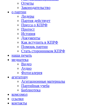
Отчеты
Законодательство
о партии
Лидеры
Партия действует
Пресса о КПРФ
Протест
История
Документы
Как вступить в КПРФ
Помощь партии
Стать сторонником КПРФ
наша печать
медиатека
Видео
Аудио
Фотогалерея
агитатору
Агитационные материалы
Партийная учеба
Библиотека
комсомол
ссылки
контакты