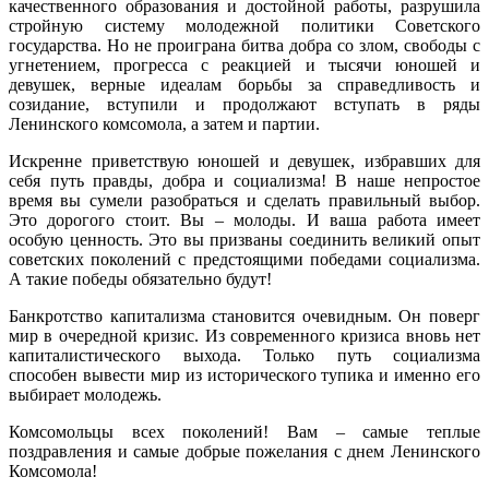
качественного образования и достойной работы, разрушила
стройную систему молодежной политики Советского
государства. Но не проиграна битва добра со злом, свободы с
угнетением, прогресса с реакцией и тысячи юношей и
девушек, верные идеалам борьбы за справедливость и
созидание, вступили и продолжают вступать в ряды
Ленинского комсомола, а затем и партии.
Искренне приветствую юношей и девушек, избравших для
себя путь правды, добра и социализма! В наше непростое
время вы сумели разобраться и сделать правильный выбор.
Это дорогого стоит. Вы – молоды. И ваша работа имеет
особую ценность. Это вы призваны соединить великий опыт
советских поколений с предстоящими победами социализма.
А такие победы обязательно будут!
Банкротство капитализма становится очевидным. Он поверг
мир в очередной кризис. Из современного кризиса вновь нет
капиталистического выхода. Только путь социализма
способен вывести мир из исторического тупика и именно его
выбирает молодежь.
Комсомольцы всех поколений! Вам – самые теплые
поздравления и самые добрые пожелания с днем Ленинского
Комсомола!