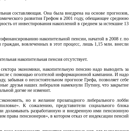
льная составляющая. Она была внедрена на основе прогнозов,
омического развития Грефом в 2001 году, обещающее среднюю
сть от инвестирования накоплений в среднем за истекшие 13
офинансированию накопительной пенсии, начатой в 2008 г. по
граждан, вовлеченных в этот процесс, лишь 1,15 млн. внесли
тельная накопительная пенсия отсутствует.
 сектора экономики, накопительную пенсию надо выводить за
 числе с помощью оголтелой информационной кампании. И надо
у, забывая о несостоятельном прогнозе Грефа, позволяет себе
нные друзья наших либералов намекнули Путину, что закрытие
альной догме не изменит.
экономить, но и желание прозападного либерального лобби
пиловке». К сожалению, представители социального блока
тали доламывать разработанную и внедренную ими пенсионную
м права пенсионеров», в котором отказ от индексации пенсий