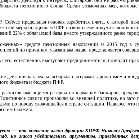
сударства. Действуя в интересах олигархов, оно не рассматрив
 бюджета пенсионного фонда. Среди возможных мер, которые
 Сейчас предельная годовая заработная плата, с которой начи
е этой меры по оценкам ПФР позволит ему получить дополнитель
ений 22% с облагаемой базы вместо утвержденного ранее тариф
оженных» средств пенсионных накоплений за 2015 год в су
оплений по причинам, указанным выше, представляется соверш
ив чего, естественно, выступают предприниматели, позволит пр
акие действия как реальная борьба с «серыми зарплатами» и вне
ного бюджета и бюджета ПФР.
 распихав имеющиеся резервы по карманам банкиров, прекращае
. Позитивные сдвиги произошли во внешней политике, но зато п
юдьми по поводу сложившейся в стране ситуации. Надеюсь, что
го им бюджета.
ует» — это заявление члена фракции КПРФ Николая Арефьева
д, но масса убедительных аргументов, приведённых депу