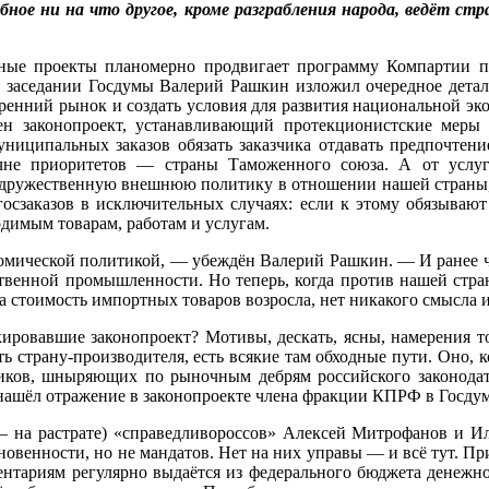
бное ни на что другое, кроме разграбления народа, ведёт стр
е проекты планомерно продвигает программу Компартии по
ом заседании Госдумы Валерий Рашкин изложил очередное дета
ренний рынок и создать условия для развития национальной э
законопроект, устанавливающий протекционистские меры д
ниципальных заказов обязать заказчика отдавать предпочтени
не приоритетов — страны Таможенного союза. А от услуг 
дружественную внешнюю политику в отношении нашей страны, б
осзаказов в исключительных случаях: если к этому обязываю
димым товарам, работам и услугам.
омической политикой, — убеждён Валерий Рашкин. — И ранее ч
твенной промышленности. Но теперь, когда против нашей стран
а стоимость импортных товаров возросла, нет никакого смысла 
кировавшие законопроект? Мотивы, дескать, ясны, намерения т
ь страну-производителя, есть всякие там обходные пути. Оно, к
чиков, шныряющих по рыночным дебрям российского законодат
 нашёл отражение в законопроекте члена фракции КПРФ в Госду
 на растрате) «справедливороссов» Алексей Митрофанов и Ил
овенности, но не мандатов. Нет на них управы — и всё тут. При
ентариям регулярно выдаётся из федерального бюджета денежное