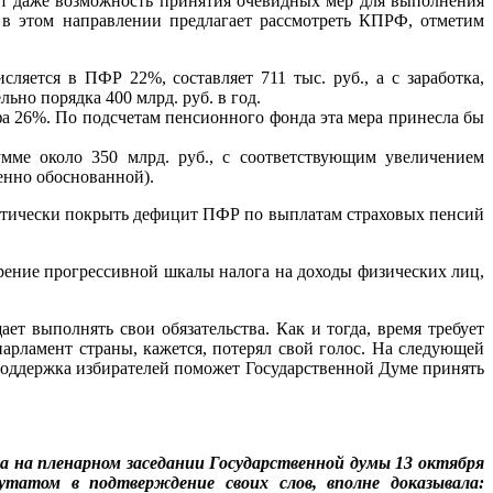
ает даже возможность принятия очевидных мер для выполнения
 в этом направлении предлагает рассмотреть КПРФ, отметим
сляется в ПФР 22%, составляет 711 тыс. руб., а с заработка,
но порядка 400 млрд. руб. в год.
а 26%. По подсчетам пенсионного фонда эта мера принесла бы
мме около 350 млрд. руб., с соответствующим увеличением
енно обоснованной).
актически покрыть дефицит ПФР по выплатам страховых пенсий
дрение прогрессивной шкалы налога на доходы физических лиц,
т выполнять свои обязательства. Как и тогда, время требует
арламент страны, кажется, потерял свой голос. На следующей
 поддержка избирателей поможет Государственной Думе принять
 на пленарном заседании Государственной думы 13 октября
татом в подтверждение своих слов, вполне доказывала: