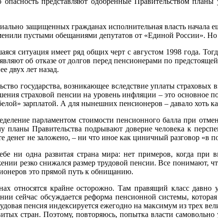
ую опасность представляют одобренные Правительством планы
циально защищенных гражданах исполнительная власть начала е
или пустыми обещаниями депутатов от «Единой России». Но то,
яся ситуация имеет ряд общих черт с августом 1998 года. Тогд
являют об отказе от долгов перед пенсионерами по предстоящей
ее двух лет назад.
тельство государства, возникающее вследствие уплаты страховых 
ышения страховой пенсии на уровень инфляции – это основное 
елой» зарплатой. А для нынешних пенсионеров – давало хоть ка
еделение парламентом стоимости пенсионного балла при отмене
у планы Правительства подрывают доверие человека к перспек
те денег не заложено, – ни что иное как циничный разговор «в п
бе ни одна развитая страна мира: нет примеров, когда при в
ении резко снижался размер трудовой пенсии. Все понимают, ч
сионеров это прямой путь к обнищанию.
нах относятся крайне осторожно. Там правящий класс давно 
нии сейчас обсуждается реформа пенсионной системы, которая
рудовая пенсия индексируется ежегодно на максимум из трех вел
итых стран. Поэтому, повторяюсь, попытка власти самовольно 