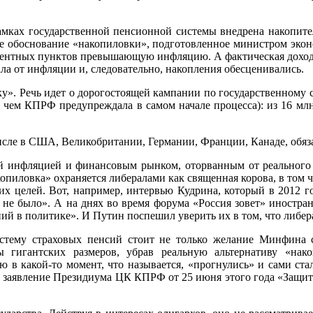
рамках государственной пенсионной системы внедрена накопите
ое обоснование «накопиловки», подготовленное министром экон
центных пунктов превышающую инфляцию. А фактическая доходно
вала от инфляции и, следовательно, накопления обесценивались.
». Речь идет о дорогостоящей кампании по государственному с
 чем КПРФ предупреждала в самом начале процесса): из 16 млн 
исле в США, Великобритании, Германии, Франции, Канаде, обяза
емой инфляцией и финансовым рынком, оторванным от реального
копиловка» охраняется либералами как священная корова, в том
их целей. Вот, например, интервью Кудрина, который в 2012 год
и не было». А на днях во время форума «Россия зовет» иностра
ий в политике». И Путин поспешил уверить их в том, что либер
стему страховых пенсий стоит не только желание Минфина с
 гигантских размеров, убрав реальную альтернативу «нако
ю в какой-то момент, что называется, «прогнулись» и сами с
, заявление Президиума ЦК КПРФ от 25 июня этого года «Защити