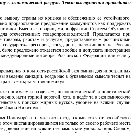
ану к экономической разрухе. Текст выступления приводится
 выводу страны из кризиса и обеспечению её устойчивого,
льно проработанное предложение коммунистов как поддержать
кономики. Вместе с товарищами по фракции Сергеем Обуховым,
ля отечественных товаропроизводителей. Предлагается при
е товарам, работам и услугам, предоставляемым российскими
государств-агрессоров, государств, наложивших на Россию
ыло предложено отказаться вообще и допускать иностранцев
т международные договоры Российской Федерации или если у
резмерная открытость российской экономики для иностранных
ы введены санкции, когда нас в буквальном смысле теснят на
играть в «открытую экономику».
оже понимаем и разделяем, но экономический и политический
онечно, идти торной дорогой, хоть и ведёт та в экономическую
ельства в поисках жирных кусков, удобнее на всякий случай
ме Ивана Никитчука.
ья Пономарёв вот уже около года скрываются от российского
 этом дистанцировавшимся не только от своего рабочего места
 довольствие на всякие там заморские удовольствия. Словом,