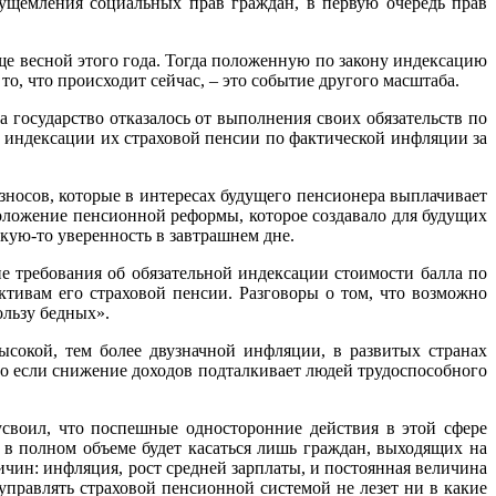
 ущемления социальных прав граждан, в первую очередь прав
ще весной этого года. Тогда положенную по закону индексацию
 что происходит сейчас, – это событие другого масштаба.
а государство отказалось от выполнения своих обязательств по
 индексации их страховой пенсии по фактической инфляции за
взносов, которые в интересах будущего пенсионера выплачивает
положение пенсионной реформы, которое создавало для будущих
кую-то уверенность в завтрашнем дне.
 требования об обязательной индексации стоимости балла по
тивам его страховой пенсии. Разговоры о том, что возможно
ользу бедных».
ысокой, тем более двузначной инфляции, в развитых странах
то если снижение доходов подталкивает людей трудоспособного
усвоил, что поспешные односторонние действия в этой сфере
 в полном объеме будет касаться лишь граждан, выходящих на
ичин: инфляция, рост средней зарплаты, и постоянная величина
управлять страховой пенсионной системой не лезет ни в какие