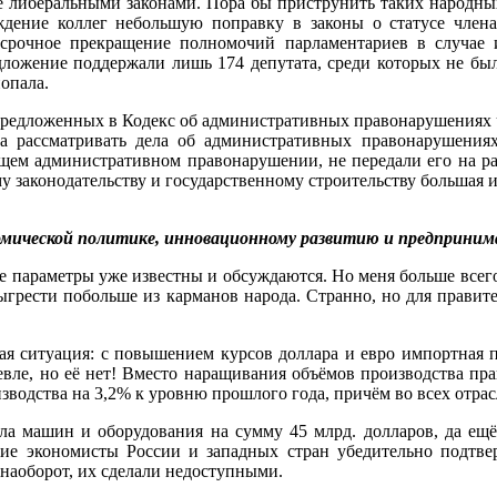
её либеральными законами. Пора бы приструнить таких народны
ение коллег небольшую поправку в законы о статусе члена 
срочное прекращение полномочий парламентариев в случае и
ложение поддержали лишь 174 депутата, среди которых не был
опала.
 предложенных в Кодекс об административных правонарушениях
ва рассматривать дела об административных правонарушения
щем административном правонарушении, не передали его на рас
 законодательству и государственному строительству большая их
омической политике, инновационному развитию и предприн
параметры уже известны и обсуждаются. Но меня больше всего
выгрести побольше из карманов народа. Странно, но для правит
ьная ситуация: с повышением курсов доллара и евро импортная
евле, но её нет! Вместо наращивания объёмов производства пра
одства на 3,2% к уровню прошлого года, причём во всех отрас
ила машин и оборудования на сумму 45 млрд. долларов, да ещ
ие экономисты России и западных стран убедительно подтве
 наоборот, их сделали недоступными.