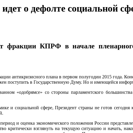
 идет о дефолте социальной с
от фракции КПРФ в начале пленарного
изации антикризисного плана в первом полугодии 2015 года. Кон
олжен поступить в Государственную Думу. Но и имеющейся инфо
рованном «одобрямсе» со стороны парламентского большинства
ике и социальной сфере, Президент страны не готов сегодня 
й.
 период и оценка экономического положения России представл
тво критически взглянуть на текущую ситуацию и начать, нако