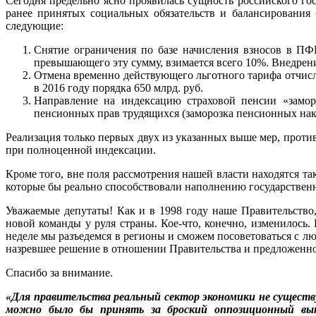
Сегодня предельно ясно проявилась сущность российского го
ранее принятых социальных обязательств и балансирования
следующие:
Снятие ограничения по базе начисления взносов в ПФР.
превышающего эту сумму, взимается всего 10%. Внедрени
Отмена временно действующего льготного тарифа отчисл
в 2016 году порядка 650 млрд. руб.
Направление на индексацию страховой пенсии «замор
пенсионных прав трудящихся (заморозка пенсионных нак
Реализация только первых двух из указанных выше мер, прот
при полноценной индексации.
Кроме того, вне поля рассмотрения нашей власти находятся т
которые бы реально способствовали наполнению государствен
Уважаемые депутаты! Как и в 1998 году наше Правительство,
новой команды у руля страны. Кое-что, конечно, изменилось
неделе мы разъедемся в регионы и сможем посоветоваться с л
назревшее решение в отношении Правительства и предложенно
Спасибо за внимание.
«Для правительства реальный сектор экономики не существ
можно было бы принять за броский оппозиционный выпа