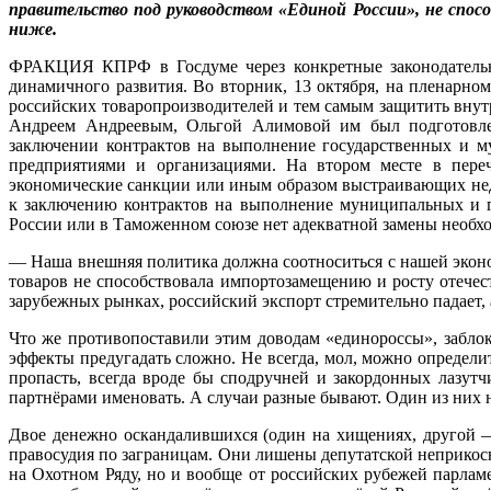
правительство под руководством «Единой России», не спосо
ниже.
ФРАКЦИЯ КПРФ в Госдуме через конкретные законодательны
динамичного развития. Во вторник, 13 октября, на пленарн
российских товаропроизводителей и тем самым защитить внут
Андреем Андреевым, Ольгой Алимовой им был подготовлен 
заключении контрактов на выполнение государственных и му
предприятиями и организациями. На втором месте в переч
экономические санкции или иным образом выстраивающих не
к заключению контрактов на выполнение муниципальных и г
России или в Таможенном союзе нет адекватной замены необхо
— Наша внешняя политика должна соотноситься с нашей экон
товаров не способствовала импортозамещению и росту отечес
зарубежных рынках, российский экспорт стремительно падает, 
Что же противопоставили этим доводам «единороссы», забло
эффекты предугадать сложно. Не всегда, мол, можно определит
пропасть, всегда вроде бы сподручней и закордонных лазут
партнёрами именовать. А случаи разные бывают. Один из них
Двое денежно оскандалившихся (один на хищениях, другой —
правосудия по заграницам. Они лишены депутатской неприкосн
на Охотном Ряду, но и вообще от российских рубежей парлам