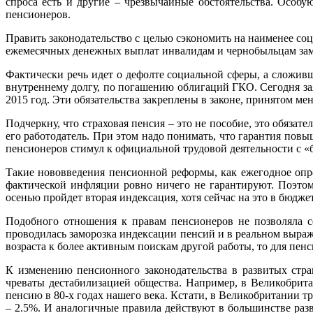
спроса есть и другие – чрезвычайные обстоятельства. Особ
пенсионеров.
Править законодательство с целью сэкономить на наименее со
ежемесячных денежных выплат инвалидам и чернобыльцам замен
Фактически речь идет о дефолте социальной сферы, а сложивша
внутреннему долгу, по погашению облигаций ГКО. Сегодня за
2015 год. Эти обязательства закреплены в законе, принятом мен
Подчеркну, что страховая пенсия – это не пособие, это обяза
его работодатель. При этом надо понимать, что гарантия пов
пенсионеров стимул к официальной трудовой деятельности с «б
Такие нововведения пенсионной реформы, как ежегодное опр
фактической инфляции ровно ничего не гарантируют. Поэтом
осенью пройдет вторая индексация, хотя сейчас на это в бюдже
Подобного отношения к правам пенсионеров не позволяла се
проводилась заморозка индексации пенсий и в реальном выраж
возраста к более активным поискам другой работы, то для пен
К изменению пенсионного законодательства в развитых стра
чреваты дестабилизацией общества. Например, в Великобрита
пенсию в 80-х годах нашего века. Кстати, в Великобритании т
– 2.5%. И аналогичные правила действуют в большинстве разв