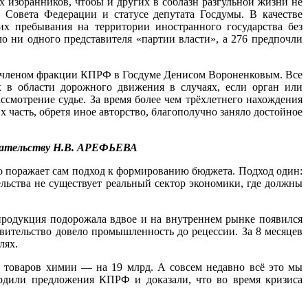
х избранников, чтобы и других в соблазн разгульной жизни не
Совета Федерации и статусе депутата Госдумы. В качестве
х пребывания на территории иностранного государства без
о ни одного представителя «партии власти», а 276 предпочли
 членом фракции КПРФ в Госдуме Денисом Вороненковым. Все
х в области дорожного движения в случаях, если орган или
смотрение судье. За время более чем трёхлетнего нахождения
 часть, обретя иное авторство, благополучно заняло достойное
имательству Н.В. АРЕФЬЕВА
 поражает сам подход к формированию бюджета. Подход один:
ельства не существует реальный сектор экономики, где должны
 продукция подорожала вдвое и на внутреннем рынке появился
вительство довело промышленность до рецессии. За 8 месяцев
лях.
ё товаров химии — на 19 млрд. А совсем недавно всё это мы
рдили предложения КПРФ и доказали, что во время кризиса