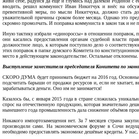
живи себе, радуйся да ещё и глумись над далёкой Родиной с 
вводить, решил коммунист Иван Никитчук и внёс на обсужд
превентивной меры, по мысли Никитчука, должно стать до
уважительной причины сроком более месяца. Однако это пред
скромно промолчать. И поправка коммуниста в закон так и не п
Иную тактику избрали «единороссы» в отношении поправок,
они касались предоставления органам судебной власти пра
должностное лицо, к которым поступило дело о соответствую
этих поправок в папке думского Комитета по конституционному
место в действующем законодательстве. Остальные отклонены.
Выступление заместителя председателя Комитета по экон
СКОРО ДУМА будет принимать бюджет на 2016 год. Основные 
подсчитать барыши от продажи ресурсов и, если не хватает, 
зарабатываться деньги. Оно им не занимается!
Казалось бы, с января 2015 года в стране сложилась уникал
спрос на отечественную продукцию, которая значительно деш
нынешнего года промышленность дала снижение объёмов произв
Никакого импортозамещения нет. За 7 месяцев страна закуп
производили сами. На экономическом форуме в Сочи ведущ
необходимо предоставлять экономике дешёвые кредиты. У нас,