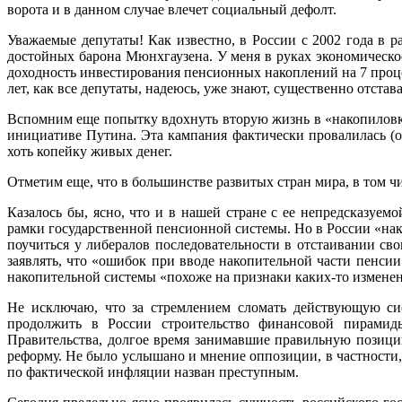
ворота и в данном случае влечет социальный дефолт.
Уважаемые депутаты! Как известно, в России с 2002 года в 
достойных барона Мюнхгаузена. У меня в руках экономическ
доходность инвестирования пенсионных накоплений на 7 про
лет, как все депутаты, надеюсь, уже знают, существенно отста
Вспомним еще попытку вдохнуть вторую жизнь в «накопиловку
инициативе Путина. Эта кампания фактически провалилась (о
хоть копейку живых денег.
Отметим еще, что в большинстве развитых стран мира, в том ч
Казалось бы, ясно, что и в нашей стране с ее непредсказу
рамки государственной пенсионной системы. Но в России «на
поучиться у либералов последовательности в отстаивании сво
заявлять, что «ошибок при вводе накопительной части пенси
накопительной системы «похоже на признаки каких-то изменен
Не исключаю, что за стремлением сломать действующую си
продолжить в России строительство финансовой пирамиды
Правительства, долгое время занимавшие правильную позици
реформу. Не было услышано и мнение оппозиции, в частности
по фактической инфляции назван преступным.