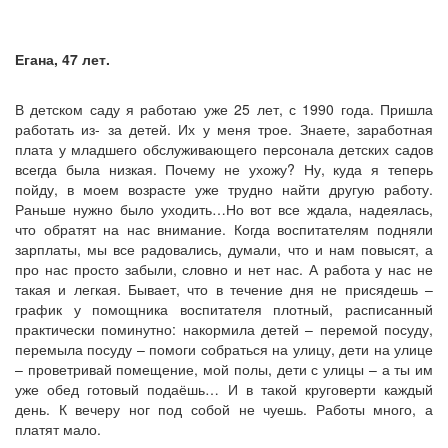
Егана, 47 лет.
В детском саду я работаю уже 25 лет, с 1990 года. Пришла
работать из- за детей. Их у меня трое. Знаете, заработная
плата у младшего обслуживающего персонала детских садов
всегда была низкая. Почему не ухожу? Ну, куда я теперь
пойду, в моем возрасте уже трудно найти другую работу.
Раньше нужно было уходить…Но вот все ждала, надеялась,
что обратят на нас внимание. Когда воспитателям подняли
зарплаты, мы все радовались, думали, что и нам повысят, а
про нас просто забыли, словно и нет нас. А работа у нас не
такая и легкая. Бывает, что в течение дня не присядешь –
график у помощника воспитателя плотный, расписанный
практически поминутно: накормила детей – перемой посуду,
перемыла посуду – помоги собраться на улицу, дети на улице
– проветривай помещение, мой полы, дети с улицы – а ты им
уже обед готовый подаёшь… И в такой круговерти каждый
день. К вечеру ног под собой не чуешь. Работы много, а
платят мало.