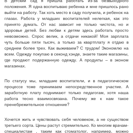
В детский сад я пришла работать из-за безвыходного
положения. Я одна воспитываю ребенка и мне пришлось рано
выйти на работу. Так хоть место в саду получила, и ребенок на
глазах. Работа у младших воспитателей нелегкая, как это
принято думать. От нас зависит не только чистота, но и
здоровье детей. Без любви к детям здесь работать просто
невозможно. Спрос велик, а отдачи никакой! Моя зарплата
чуть больше пяти тысяч, а только за квартплату я отдаю в
среднем более трех. Как выживаем? С трудом! Экономлю на
всем. Одежду покупаю в секонд хэнде, знаете такие магазины,
где продают подержанную одежду. А продукты – в эконом
магазинах.
По статусу мы, младшие воспитатели, и в педагогическом
процессе тоже принимаем непосредственное участие. А
заработную плату поднимают только педагогам, хотя наша
работа тесно взаимосвязана. Почему же к нам такое
пренебрежительное отношение?
Хочется жить и чувствовать себя человеком, а не существом
третьего сорта. Цены растут стремительно. Ко многим врачам-
специалистам , таким как стоматолог, например, можно