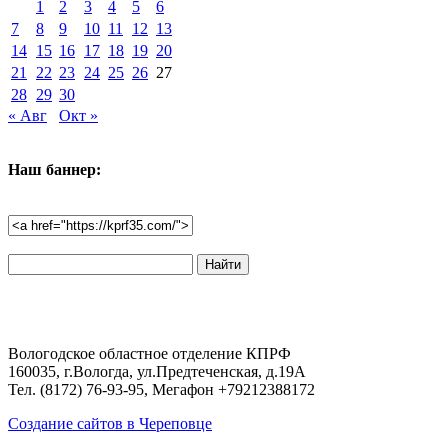
1
2
3
4
5
6
7
8
9
10
11
12
13
14
15
16
17
18
19
20
21
22
23
24
25
26
27
28
29
30
« Авг
Окт »
Наш баннер:
Поиск
по
сайту:
Вологодское областное отделение КПРФ
160035, г.Вологда, ул.Предтеченская, д.19А
Тел. (8172) 76-93-95, Мегафон +79212388172
Создание сайтов в Череповце