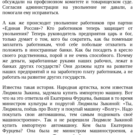
обсуждали на профсоюзном комитете и товарищеском суде.
Согласия администрации на увольнение не давали, а
помогали ему исправиться.
А как же происходит увольнение работников при партии
«Единая Россия»? Кто работников теперь защищает от
увольнения? Теперь руководитель предприятия царь и бог,
только думает о том, кого бы сократить, как бы поменьше
заплатить работникам, чтоб себе побольше отхватить и
положить в иностранные банки. Как бы посадить в кресло
своего родственника, порой и не очень способного. Почему
же деньги, заработанные руками наших рабочих, лежат в
банках других государств? Они должны идти на развитие
наших предприятий и на заработную плату работникам, а не
работать на развитие других государств.
Известна такая история. Народная артистка, всем известная
Людмила Зыкина, задумала купить импортную машину. Вот
что на это ответила ей Екатерина Фурцева, бывшая в то время
министром культуры и подругой Людмилы Зыкиной: «Ты,
Людмила, поёшь про Волгу и покупай машину «Волгу». Надо
покупать свои автомашины, тем самым поднимать своё
машиностроение». Так и не разрешили Людмиле Зыкиной
купить импортную автомашину. Кем была Екатерина
Фурцева? Она была не министром машиностроения, а