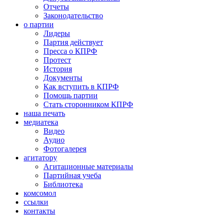
Отчеты
Законодательство
о партии
Лидеры
Партия действует
Пресса о КПРФ
Протест
История
Документы
Как вступить в КПРФ
Помощь партии
Стать сторонником КПРФ
наша печать
медиатека
Видео
Аудио
Фотогалерея
агитатору
Агитационные материалы
Партийная учеба
Библиотека
комсомол
ссылки
контакты