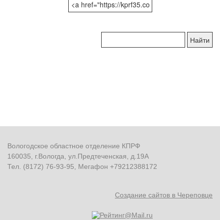
Поиск
по
сайту:
Вологодское областное отделение КПРФ
160035, г.Вологда, ул.Предтеченская, д.19А
Тел. (8172) 76-93-95, Мегафон +79212388172
Создание сайтов в Череповце