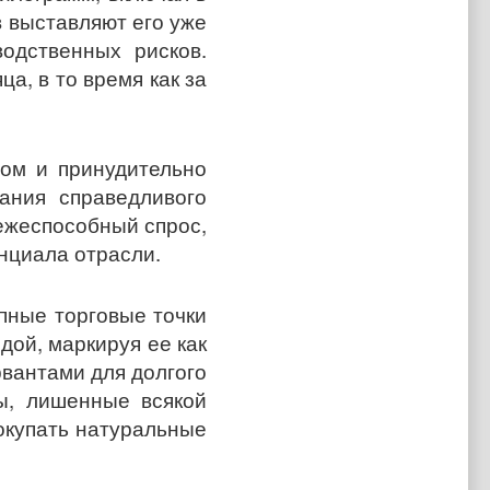
в выставляют его уже
одственных рисков.
а, в то время как за
ром и принудительно
ания справедливого
тежеспособный спрос,
енциала отрасли.
пные торговые точки
дой, маркируя ее как
рвантами для долгого
ы, лишенные всякой
окупать натуральные