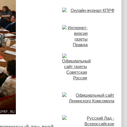
промиссный тон всей