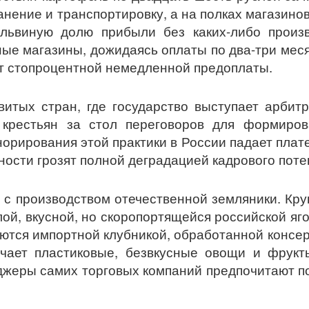
нение и транспортировку, а на полках магазино
 львиную долю прибыли без каких-либо произв
е магазины, дожидаясь оплаты по два-три месяц
ют стопроцентной немедленной предоплаты.
витых стран, где государство выступает арбит
 крестьян за стол переговоров для формиров
норирования этой практики в России падает пла
ности грозят полной деградацией кадрового пот
 с производством отечественной земляники. Кру
ой, вкусной, но скоропортящейся российской яго
яются импортной клубникой, обработанной консе
учает пластиковые, безвкусные овощи и фрукт
еджеры самих торговых компаний предпочитают п