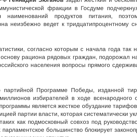
ммунистической фракции в Госдуме подчеркнул
 наименований продуктов питания, поэтом
рна неизбежно ведет к тридцатипроцентному с
тистики, согласно которым с начала года так
основу рациона рядовых граждан, подорожал на
оссийского населения вопросы прямого сдержив
 партийной Программе Победы, изданной ти
миллионов избирателей в ходе всенародного о
программы является жесткое обуздание тарифов 
цией партии власти, которая систематически ук
таких как подмосковный совхоз под руководств
 парламентское большинство блокирует законоп