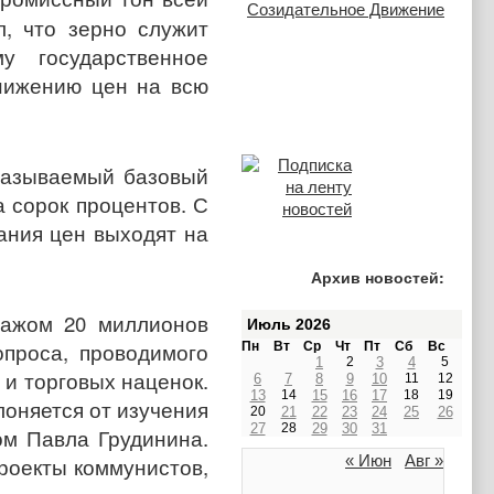
, что зерно служит
у государственное
нижению цен на всю
 называемый базовый
 сорок процентов. С
ания цен выходят на
Архив новостей:
ражом 20 миллионов
Июль 2026
проса, проводимого
Пн
Вт
Ср
Чт
Пт
Сб
Вс
1
2
3
4
5
и торговых наценок.
6
7
8
9
10
11
12
13
14
15
16
17
18
19
лоняется от изучения
20
21
22
23
24
25
26
27
28
29
30
31
ом Павла Грудинина.
« Июн
Авг »
роекты коммунистов,