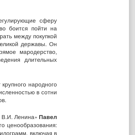
регулирующие сферу
тво боится пойти на
рать между покупкой
великой державы. Он
рямое мародерство,
едения длительных
 крупного народного
исленностью в сотни
ов.
 В.И. Ленина»
Павел
го ценообразования:
килограмм, включая в