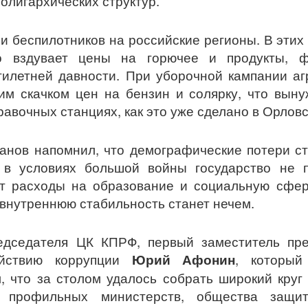
олигархических структур.
и беспилотников на российские регионы. В этих
но вздувает цены на горючее и продукты, ф
илетней давности. При уборочной кампании аг
им скачком цен на бензин и солярку, что вын
равочных станциях, как это уже сделано в Орловс
анов напомнил, что демографические потери с
 в условиях большой войны государство не 
ит расходы на образование и социальную сфер
внутреннюю стабильность станет нечем.
дседателя ЦК КПРФ, первый заместитель пре
ействию коррупции
Юрий Афонин
, который
, что за столом удалось собрать широкий круг 
и, профильных министерств, общества защи