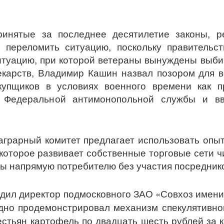
ринятые за последнее десятилетие законы, 
и переломить ситуацию, поскольку правительс
итуацию, при которой ветераны вынуждены выби
екарств, Владимир Кашин назвал позором для 
купщиков в условиях военного времени как п
 Федеральной антимонопольной службы и вв
аграрный комитет предлагает использовать опыт
которое развивает собственные торговые сети ч
ты напрямую потребителю без участия посредник
рдил директор подмосковного ЗАО «Совхоз имени
ядно продемонстрировал механизм спекулятивно
естьян картофель по двадцать шесть рублей за 