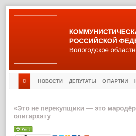
КОММУНИСТИЧЕСК
РОССИЙСКОЙ ФЕД
Вологодское областн
НОВОСТИ
ДЕПУТАТЫ
О ПАРТИИ
«Это не перекупщики — это мародёр
олигархату