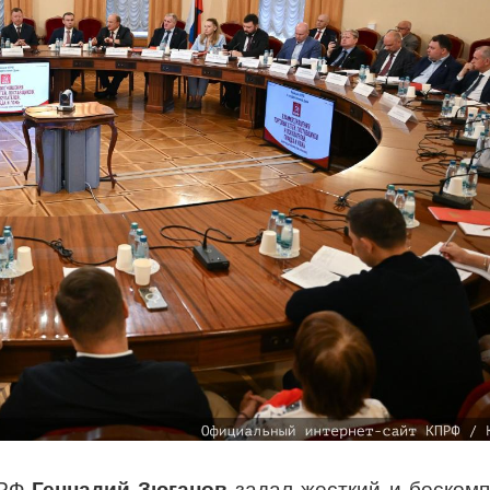
ПРФ
Геннадий Зюганов
задал жесткий и беском