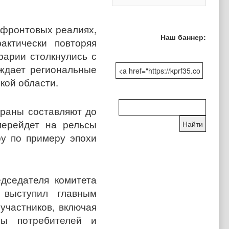
 фронтовых реалиях,
Наш баннер:
актически повторяя
рарии столкнулись с
уждает региональные
кой области.
Поиск
траны составляют до
по
перейдет на рельсы
сайту:
у по примеру эпохи
дседателя комитета
 выступил главным
участников, включая
ты потребителей и