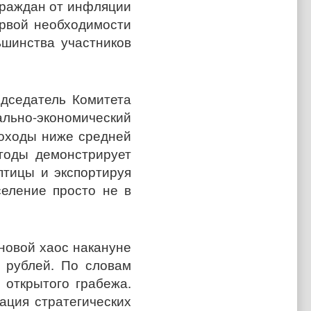
граждан от инфляции
ервой необходимости
ьшинства участников
дседатель Комитета
иально-экономический
доходы ниже средней
годы демонстрирует
птицы и экспортируя
селение просто не в
новой хаос накануне
и рублей. По словам
 открытого грабежа.
ация стратегических