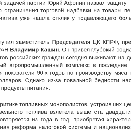
ой задачей партии Юрий Афонин назвал защиту 
о ограничения торговой надбавки на товары п
циатива уже нашла отклик у подавляющего бол
тупил заместитель Председателя ЦК КПРФ, пре
 РАН
Владимир Кашин
. Он привел глубокий соц
ентов российских граждан сегодня выживают на 
ный агропромышленный комплекс в последние 
я показатели 90-х годов по производству мяса 
олларов. Однако из-за повальной бедности на
 продукты питания.
ритике топливных монополистов, устроивших це
изельного топлива взлетела выше ста двадцат
овторяется из года в год, приобретая характер
ьная реформа налоговой системы и национализ