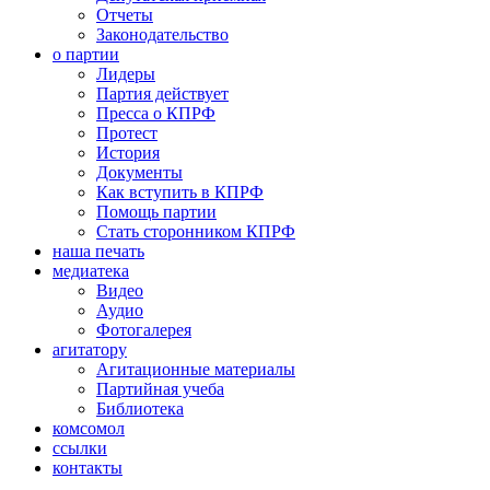
Отчеты
Законодательство
о партии
Лидеры
Партия действует
Пресса о КПРФ
Протест
История
Документы
Как вступить в КПРФ
Помощь партии
Стать сторонником КПРФ
наша печать
медиатека
Видео
Аудио
Фотогалерея
агитатору
Агитационные материалы
Партийная учеба
Библиотека
комсомол
ссылки
контакты