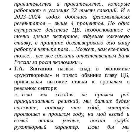
правительства и правительство, которые
работают в условиях 32 тысяч санкций. И в
2023–2024 годах добились феноменальных
результатов – выше 4 процентов. Но одно
внутреннее действие ЦБ, необоснованное с
точки зрения экспертов, вздувшее ключевую
ставку, в принципе девальвировало всю вашу
работу в четыре раза… Может, нам все-таки
тоже… все же сделать ответственным Банк
России за рост экономики».
Г.А. Зюганов
назвал спад в экономике
«рукотворным» и прямо обвинил главу ЦБ,
привязывая высокие ставки к провалам в
реальном секторе:
«…если мы сегодня не примем ряд
принципиальных решений, мы дальше будем
сползать, потому что сбой, который
произошел в прошлом году, на мой взгляд и
взгляд наших ученых, носит сугубо
рукотворный характер. Если бы мы