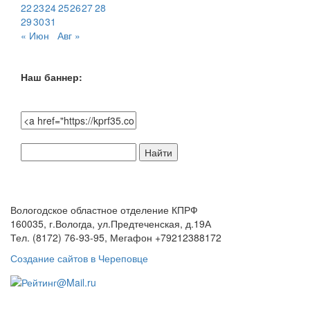
22
23
24
25
26
27
28
29
30
31
« Июн
Авг »
Наш баннер:
Поиск
по
сайту:
Вологодское областное отделение КПРФ
160035, г.Вологда, ул.Предтеченская, д.19А
Тел. (8172) 76-93-95, Мегафон +79212388172
Создание сайтов в Череповце