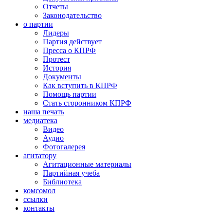
Отчеты
Законодательство
о партии
Лидеры
Партия действует
Пресса о КПРФ
Протест
История
Документы
Как вступить в КПРФ
Помощь партии
Стать сторонником КПРФ
наша печать
медиатека
Видео
Аудио
Фотогалерея
агитатору
Агитационные материалы
Партийная учеба
Библиотека
комсомол
ссылки
контакты