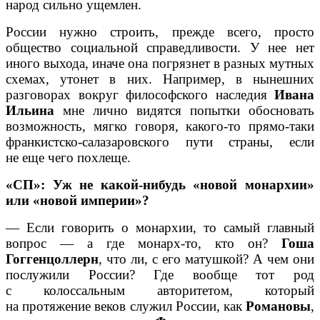
народ сильно ущемлен.
России нужно строить, прежде всего, просто
общество социальной справедливости. У нее нет
иного выхода, иначе она погрязнет в разных мутных
схемах, утонет в них. Например, в нынешних
разговорах вокруг философского наследия
Ивана
Ильина
мне лично видятся попытки обосновать
возможность, мягко говоря, какого-то прямо-таки
франкистско-салазаровского пути страны, если
не еще чего похлеще.
«СП»: Уж не какой-нибудь «новой монархии»
или «новой империи»?
— Если говорить о монархии, то самый главный
вопрос — а где монарх-то, кто он?
Гоша
Гоггенцоллерн
, что ли, с его матушкой? А чем они
послужили России? Где вообще тот род
с колоссальным авторитетом, который
на протяжение веков служил России, как
Романовы
,