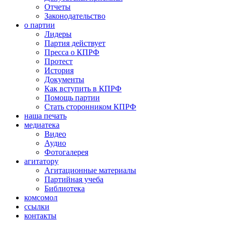
Отчеты
Законодательство
о партии
Лидеры
Партия действует
Пресса о КПРФ
Протест
История
Документы
Как вступить в КПРФ
Помощь партии
Стать сторонником КПРФ
наша печать
медиатека
Видео
Аудио
Фотогалерея
агитатору
Агитационные материалы
Партийная учеба
Библиотека
комсомол
ссылки
контакты