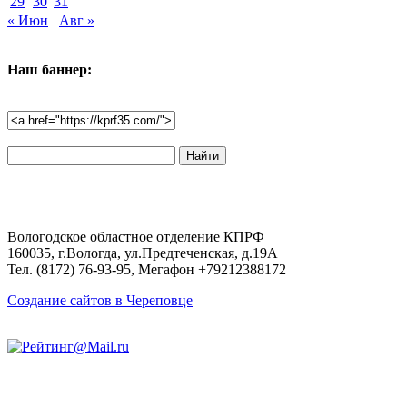
29
30
31
« Июн
Авг »
Наш баннер:
Поиск
по
сайту:
Вологодское областное отделение КПРФ
160035, г.Вологда, ул.Предтеченская, д.19А
Тел. (8172) 76-93-95, Мегафон +79212388172
Создание сайтов в Череповце