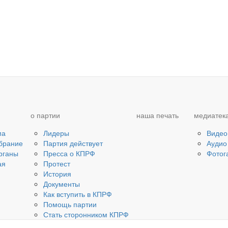
о партии
наша печать
медиатек
ма
Лидеры
Видео
брание
Партия действует
Аудио
рганы
Пресса о КПРФ
Фотог
ая
Протест
История
Документы
Как вступить в КПРФ
Помощь партии
Стать сторонником КПРФ