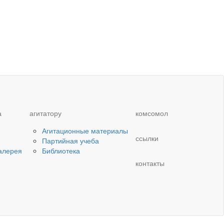
а
агитатору
комсомол
Агитационные материалы
ссылки
Партийная учеба
алерея
Библиотека
контакты