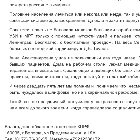
лекарств россияне вымирают.
Половине населения лечиться или некогда или негде, так и у
советской системе здравоохранения. Да если и захотят верну
Советская власть не баловала медиков большими заработкам
УЗИ и МРТ только с помощью чуткости ушей и пальцев ста
Ленинград. Бесплатно, с бесплатным проездом. На весь Се
больных вологодский кардиохирург Д.В. Трунов.
Анна Александровна ушла из поликлиники два года назад. Р
бывших пациентов. Дома на рабочем столе лежат медицинс
терапевтов, внимательных, жалеющих и любящих больных людей
нравится, внимания хочется, тогда пожалуйте в платный кабин
И через двадцать пять лет мы помним и понимаем что несмо
быть, нуждалась в шлифовке, но не в кардинальной реформе.
Такой вот не праздничный получился у нас разговор в канун
нам всем до такого времени, когда справедливое социалистиче
Вологодское областное отделение КПРФ
160035, г.Вологда, ул.Предтеченская, д.19А
Тел. (8172) 76-93-95, Мегафон +79212388172