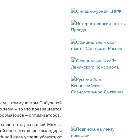
ищем – коммунистом Сабуровой
ю тему – во что превращается
еформаторов – оптимизаторов.
правлен отец из нашей Мяксы.
евой опыт, младшие командиры
 Ниной едва успели убежать от