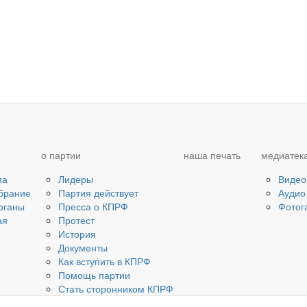
о партии
наша печать
медиатек
ма
Лидеры
Видео
брание
Партия действует
Аудио
рганы
Пресса о КПРФ
Фотог
ая
Протест
История
Документы
Как вступить в КПРФ
Помощь партии
Стать сторонником КПРФ