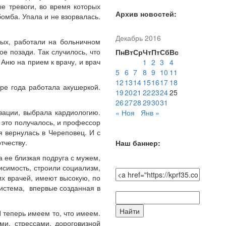
е тревоги, во время которых
Архив новостей:
бомба. Упала и не взорвалась.
Декабрь 2016
ных, работали на больничном
е позади. Так случилось, что
Пн
Вт
Ср
Чт
Пт
Сб
Вс
ню на прием к врачу, и врач
1
2
3
4
5
6
7
8
9
10
11
12
13
14
15
16
17
18
ре года работала акушеркой.
19
20
21
22
23
24
25
26
27
28
29
30
31
зации, выбрала кардиологию.
« Ноя
Янв »
это получалось, и профессор
я вернулась в Череповец. И с
-отчеству.
Наш баннер:
а ее близкая подруга с мужем,
исимость, строили социализм,
их врачей, имеют высокую, по
истема, впервые созданная в
Поиск
по
 теперь имеем то, что имеем.
сайту:
и, стрессами, дороговизной