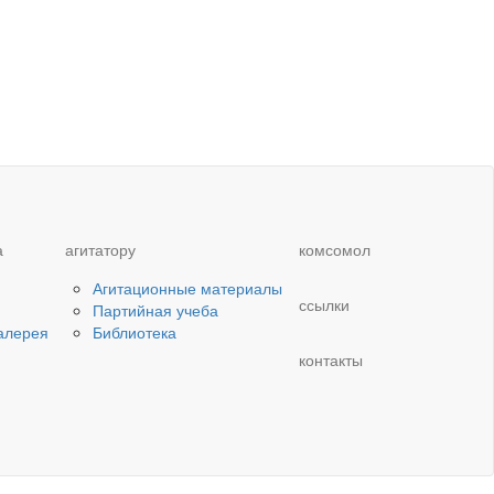
а
агитатору
комсомол
Агитационные материалы
ссылки
Партийная учеба
алерея
Библиотека
контакты