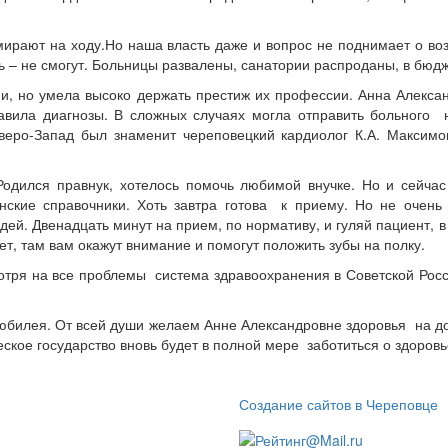
мирают на ходу.Но наша власть даже и вопрос не поднимает о воз
ть – не смогут. Больницы развалены, санатории распроданы, в бюд
и, но умела высоко держать престиж их профессии. Анна Алексан
вила диагнозы. В сложных случаях могла отправить больного н
веро-Запад был знаменит череповецкий кардиолог К.А. Максимов
одился правнук, хотелось помочь любимой внучке. Но и сейчас 
кие справочники. Хоть завтра готова к приему. Но не очень с
. Двенадцать минут на прием, по нормативу, и гуляй пациент, в 
ет, там вам окажут внимание и помогут положить зубы на полку.
тря на все проблемы система здравоохранения в Советской Росс
 юбилея. От всей души желаем Анне Александровне здоровья на до
ское государство вновь будет в полной мере заботиться о здоровь
Создание сайтов в Череповце