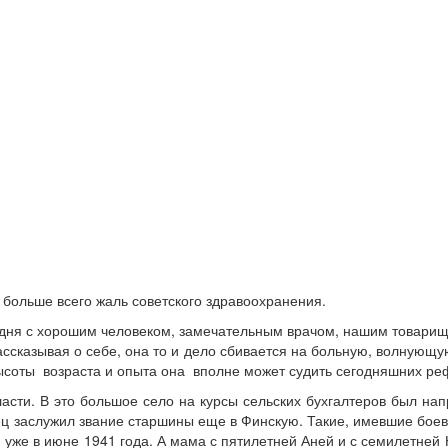
, больше всего жаль советского здравоохранения.
сегодня с хорошим человеком, замечательным врачом, нашим товар
ссказывая о себе, она то и дело сбивается на больную, волнующу
 высоты возраста и опыта она вполне может судить сегодняшних р
асти. В это большое село на курсы сельских бухгалтеров был на
Отец заслужил звание старшины еще в Финскую. Такие, имевшие бо
и уже в июне 1941 года. А мама с пятилетней Аней и с семилетней