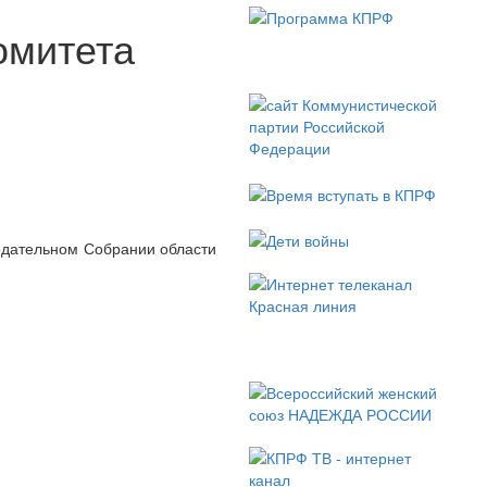
омитета
одательном Собрании области