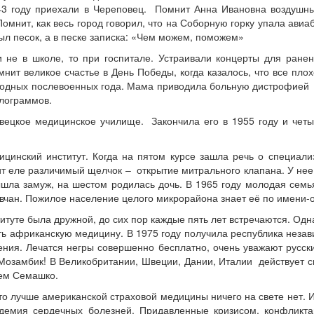
43 году приехали в Череповец. Помнит Анна Ивановна воздушны
омнит, как весь город говорил, что на Соборную горку упала авиа
ыл песок, а в песке записка: «Чем можем, поможем»
и не в школе, то при госпитале. Устраивали концерты для ране
ит великое счастье в День Победы, когда казалось, что все плохо
лодных послевоенных года. Мама приводила больную дистрофией А
илограммов.
вецкое медицинское училище. Закончила его в 1955 году и четы
цинский институт. Когда на пятом курсе зашла речь о специали
 еле различимый щелчок – открытие митрального клапана. У нее 
ышла замуж, на шестом родилась дочь. В 1965 году молодая семь
овчан. Пожилое население целого микрорайона знает её по имени
итуте была дружной, до сих пор каждые пять лет встречаются. Одн
ть африканскую медицину. В 1975 году получила республика незав
ения. Лечатся негры совершенно бесплатно, очень уважают русск
Мозамбик! В Великобритании, Швеции, Дании, Италии действует с
ем Семашко.
о лучше американской страховой медицины ничего на свете нет. И
демия сердечных болезней. Придавленные кризисом, конфликтам