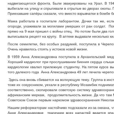
надвигающегося фронта. Были эвакуированы на Урал. В 19
выбегали на улицу и спрыгивали в отрытые во дворах окопы. П
Приехавшие сапёры сказали, что вместо взрывчатки в бомбе б
Мама работала в госпитале лаборантом. Дочки так же, есл
огороде, ухаживали за могилами умерших от ран солдат. Помн
прямо на 9 мая пришел с войны отец. Но потом были два го
выписывала рецепт на крупу. В аптеке выдавали несколько к
После семилетки, без особых раздумий, поступила в Черепо
Очень нравилось стоять у истоков новой жизни.
В 1959 Анна Александровна поступила в Архангельский меди
Хороший кардиолог при прослушивании биения сердца слышит
кардиологии хвалил прилежную студентку. На пятом курсе в
того далекого года Анна Александровна 49 лет лечила череп
Здесь она вновь сбивается на волнующую тему. Группа в инст
тоже их сокурсником, уехали в республику Мозамбик поднима
соответственно, скопировали советскую систему здравоохран
африканским меркам, продолжительность жизни. Да что там 
Советском Союзе первым наркомом здравоохранения Никола
Нашим реформаторам настойчиво подсказали из-за океана, чт
Анне Александровне трагичнее всех напастей видится эпи