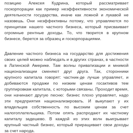
позицию Алексея Кудрина, который рассматривает
госкорпорации как пример неэффективности экономической
деятельности государства, иначе как ложной и лукавой не
назовешь. Они неэффективны потому, что управляются по
принципам нашего частного бизнеса, который присваивает
огромные рентные доходы. То, что творится в крупном
бизнесе, берется за образец и госкорпорациями.
Давление частного бизнеса на государство для достижения
своих целей можно наблюдать и в других странах, в частности
в Латинской Америке. Там волны приватизации и мнимой
национализации сменяют друг друга. Так, сторонники
крупного капитала говорят: частник-де лучше управляет, и
добиваются продажи по низким ценам госактивов тем
группировкам капитала, с которыми связаны. Проходит время,
они начинают другую песню: бизнес плохо управляет, надо
эти предприятия национализировать. И выкупают у их
владельцев собственность по высоким ценам за счет
налогоплательщика. Потом опять распродают их частному
капиталу задешево. В каждой из этих волн выигрывает
крупный частный бизнес, который приращивает свои доходы
за счет народа.