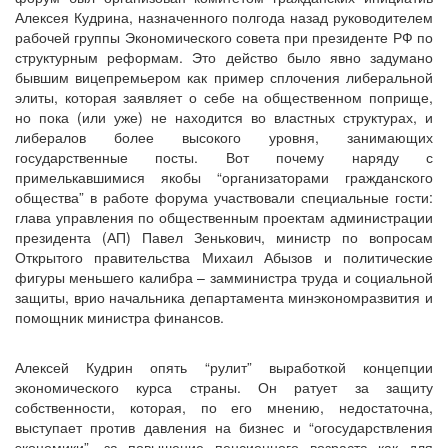
Алексея Кудрина, назначенного полгода назад руководителем
рабочей группы Экономического совета при президенте РФ по
структурным реформам. Это действо было явно задумано
бывшим вицепремьером как пример сплочения либеральной
элиты, которая заявляет о себе на общественном поприще,
но пока (или уже) не находится во властных структурах, и
либералов более высокого уровня, занимающих
государственные посты. Вот почему наряду с
примелькавшимися якобы “организаторами гражданского
общества” в работе форума участвовали специальные гости:
глава управления по общественным проектам администрации
президента (АП) Павел Зенькович, министр по вопросам
Открытого правительства Михаил Абызов и политические
фигуры меньшего калибра – замминистра труда и социальной
защиты, врио начальника департамента минэкономразвития и
помощник министра финансов.
Алексей Кудрин опять “рулит” выработкой концепции
экономического курса страны. Он ратует за защиту
собственности, которая, по его мнению, недостаточна,
выступает против давления на бизнес и “огосударствления
экономики”, за повышение пенсионного возраста как для