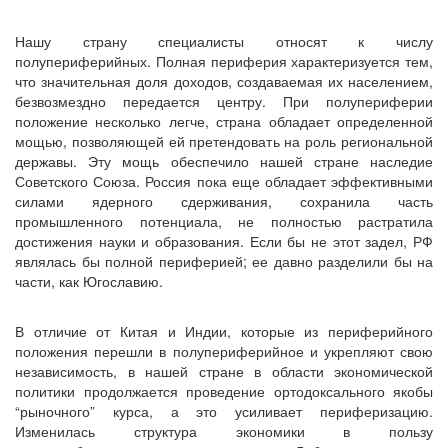
Нашу страну специалисты относят к числу
полупериферийных. Полная периферия характеризуется тем,
что значительная доля доходов, создаваемая их населением,
безвозмездно передается центру. При полупериферии
положение несколько легче, страна обладает определенной
мощью, позволяющей ей претендовать на роль региональной
державы. Эту мощь обеспечило нашей стране наследие
Советского Союза. Россия пока еще обладает эффективными
силами ядерного сдерживания, сохранила часть
промышленного потенциала, не полностью растратила
достижения науки и образования. Если бы не этот задел, РФ
являлась бы полной периферией; ее давно разделили бы на
части, как Югославию.
В отличие от Китая и Индии, которые из периферийного
положения перешли в полупериферийное и укрепляют свою
независимость, в нашей стране в области экономической
политики продолжается проведение ортодоксального якобы
“рыночного” курса, а это усиливает периферизацию.
Изменилась структура экономики в пользу