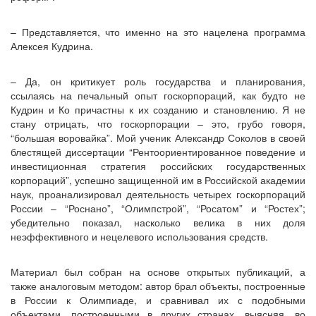
– Представляется, что именно на это нацелена программа
Алексея Кудрина.
– Да, он критикует роль государства и планирования,
ссылаясь на печальный опыт госкорпораций, как будто не
Кудрин и Ко причастны к их созданию и становлению. Я не
стану отрицать, что госкорпорации – это, грубо говоря,
“большая воровайка”. Мой ученик Александр Соколов в своей
блестящей диссертации “Рентоориентированное поведение и
инвестиционная стратегия российских государственных
корпораций”, успешно защищенной им в Российской академии
наук, проанализировал деятельность четырех госкорпораций
России – “Роснано”, “Олимпстрой”, “Росатом” и “Ростех”;
убедительно показал, насколько велика в них доля
неэффективного и нецелевого использования средств.
Материал был собран на основе открытых публикаций, а
также аналоговым методом: автор брал объекты, построенные
в России к Олимпиаде, и сравнивал их с подобными
объектами, построенными в других странах, выясняя, во