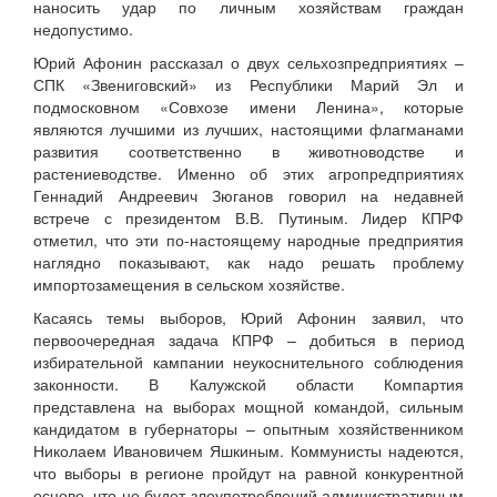
наносить удар по личным хозяйствам граждан
недопустимо.
Юрий Афонин рассказал о двух сельхозпредприятиях –
СПК «Звениговский» из Республики Марий Эл и
подмосковном «Совхозе имени Ленина», которые
являются лучшими из лучших, настоящими флагманами
развития соответственно в животноводстве и
растениеводстве. Именно об этих агропредприятиях
Геннадий Андреевич Зюганов говорил на недавней
встрече с президентом В.В. Путиным. Лидер КПРФ
отметил, что эти по-настоящему народные предприятия
наглядно показывают, как надо решать проблему
импортозамещения в сельском хозяйстве.
Касаясь темы выборов, Юрий Афонин заявил, что
первоочередная задача КПРФ – добиться в период
избирательной кампании неукоснительного соблюдения
законности. В Калужской области Компартия
представлена на выборах мощной командой, сильным
кандидатом в губернаторы – опытным хозяйственником
Николаем Ивановичем Яшкиным. Коммунисты надеются,
что выборы в регионе пройдут на равной конкурентной
основе, что не будет злоупотреблений административным