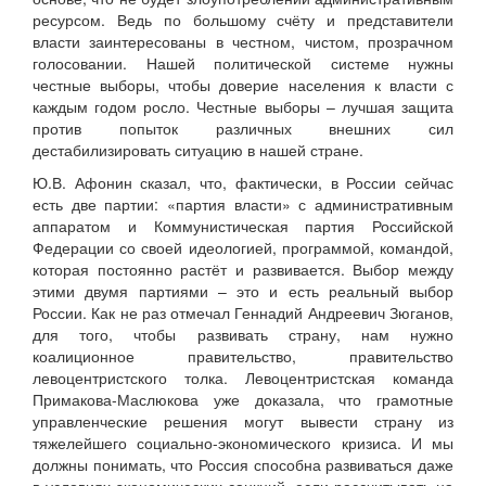
ресурсом. Ведь по большому счёту и представители
власти заинтересованы в честном, чистом, прозрачном
голосовании. Нашей политической системе нужны
честные выборы, чтобы доверие населения к власти с
каждым годом росло. Честные выборы – лучшая защита
против попыток различных внешних сил
дестабилизировать ситуацию в нашей стране.
Ю.В. Афонин сказал, что, фактически, в России сейчас
есть две партии: «партия власти» с административным
аппаратом и Коммунистическая партия Российской
Федерации со своей идеологией, программой, командой,
которая постоянно растёт и развивается. Выбор между
этими двумя партиями – это и есть реальный выбор
России. Как не раз отмечал Геннадий Андреевич Зюганов,
для того, чтобы развивать страну, нам нужно
коалиционное правительство, правительство
левоцентристского толка. Левоцентристская команда
Примакова-Маслюкова уже доказала, что грамотные
управленческие решения могут вывести страну из
тяжелейшего социально-экономического кризиса. И мы
должны понимать, что Россия способна развиваться даже
в условиях экономических санкций, если рассчитывать на