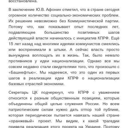
восстановлена.
В заключение Ю.В. Афонин отметил, что в стране сегодня
огромное количество социально-экономических проблем.
Их решение невозможно без Коммунистической партии.
Потому что, как показывает опыт последних лет,
подавляющее большинство позитивных шагов
действующей власти начиналось с инициатив КПРФ. Ещё
15 лет назад над многими идеями коммунистов смеялись
или воспринимали в штыки. А сейчас власть просто
вынуждена воплощать их в жизнь. Так, было немало
противников у идеи национализации. Однако все мы
совсем недавно стали свидетелями того, что произошло с
«Башнефтью». Мы надеемся, что это один из первых
шагов в реализации идеи КПРФ о национализации
базовых отраслей экономики.
Секретарь ЦК подчеркнул, что КПРФ с уважением
относится к разным общественным позициям, которые
объединены общей целью служения России. Но всем
патриотическим силам нужно дать отпор той публике,
которая периодически пытается навязать нашей стране
«оранжевый» проект. Мы видим, к какой трагедии
привела реализация этого проекта на Украине. Поэтому