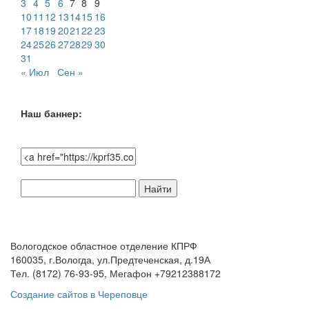
3
4
5
6
7
8
9
10
11
12
13
14
15
16
17
18
19
20
21
22
23
24
25
26
27
28
29
30
31
« Июл
Сен »
Наш баннер:
Поиск
по
сайту:
Вологодское областное отделение КПРФ
160035, г.Вологда, ул.Предтеченская, д.19А
Тел. (8172) 76-93-95, Мегафон +79212388172
Создание сайтов в Череповце