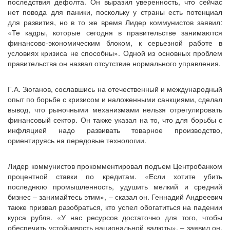
последствия дефолта. Он выразил уверенность, что сейчас
нет повода для паники, поскольку у страны есть потенциал
для развития, но в то же время Лидер коммунистов заявил:
«Те кадры, которые сегодня в правительстве занимаются
финансово-экономическим блоком, к серьезной работе в
условиях кризиса не способны». Одной из основных проблем
правительства он назвал отсутствие нормального управления.
Г.А. Зюганов, сославшись на отечественный и международный
опыт по борьбе с кризисом и наложенными санкциями, сделал
вывод, что рыночными механизмами нельзя отрегулировать
финансовый сектор. Он также указал на то, что для борьбы с
инфляцией надо развивать товарное производство,
ориентируясь на передовые технологии.
Лидер коммунистов прокомментировал подъем Центробанком
процентной ставки по кредитам. «Если хотите убить
последнюю промышленность, удушить мелкий и средний
бизнес – занимайтесь этим», – сказал он. Геннадий Андреевич
также призвал разобраться, кто успел обогатиться на падении
курса рубля. «У нас ресурсов достаточно для того, чтобы
обеспечить устойчивость национальной валюты», – заявил он,