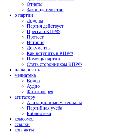
Отчеты
Законодательство
о партии
Лидеры
Партия действует
Пресса о КПРФ
Протест
История
Документы
Как вступить в КПРФ
Помощь партии
Стать сторонником КПРФ
наша печать
медиатека
Видео
Аудио
Фотогалерея
агитатору
Агитационные материалы
Партийная учеба
Библиотека
комсомол
ссылки
контакты