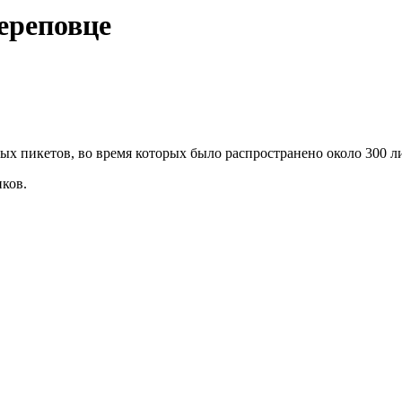
ереповце
х пикетов, во время которых было распространено около 300 ли
иков.