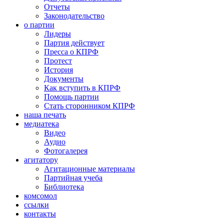
Отчеты
Законодательство
о партии
Лидеры
Партия действует
Пресса о КПРФ
Протест
История
Документы
Как вступить в КПРФ
Помощь партии
Стать сторонником КПРФ
наша печать
медиатека
Видео
Аудио
Фотогалерея
агитатору
Агитационные материалы
Партийная учеба
Библиотека
комсомол
ссылки
контакты