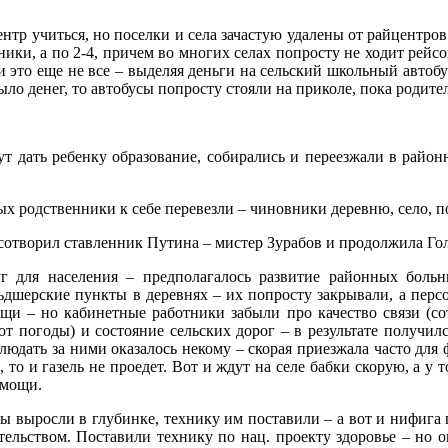
нтр учиться, но поселки и села зачастую удалены от райцентров
вники, а по 2-4, причем во многих селах попросту не ходит рей
 и это еще не все – выделяя деньги на сельский школьный автоб
ыло денег, то автобусы попросту стояли на приколе, пока родите
т дать ребенку образование, собирались и переезжали в район
ных родственники к себе перевезли – чиновники деревню, село, 
 сотворил ставленник Путина – мистер Зурабов и продолжила Го
г для населения – предполагалось развитие районных больн
ьдшерские пункты в деревнях – их попросту закрывали, а пер
и – но кабинетные работники забыли про качество связи (сот
 от погоды) и состояние сельских дорог – в результате получил
блюдать за ними оказалось некому – скорая приезжала часто для 
о, то и газель не проедет. Вот и ждут на селе бабки скорую, а у
омощи.
ды выросли в глубинке, технику им поставили – а вот и нифига п
ательством. Поставили технику по нац. проекту здоровье – но 