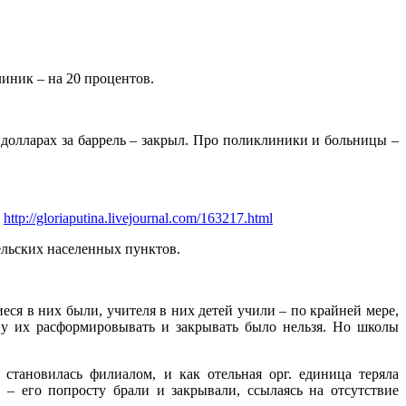
линик – на 20 процентов.
 долларах за баррель – закрыл. Про поликлиники и больницы –
.
http://gloriaputina.livejournal.com/163217.html
ельских населенных пунктов.
я в них были, учителя в них детей учили – по крайней мере,
у их расформировывать и закрывать было нельзя. Но школы
тановилась филиалом, и как отельная орг. единица теряла
– его попросту брали и закрывали, ссылаясь на отсутствие