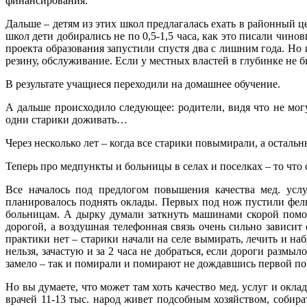
финансирования.
Дальше – детям из этих школ предлагалась ехать в районный це
школ дети добирались не по 0,5-1,5 часа, как это писали чино
проекта образования запустили спустя два с лишним года. Но
резину, обслуживание. Если у местных властей в глубинке не б
В результате учащиеся переходили на домашнее обучение.
А дальше происходило следующее: родители, видя что не могу
одни старики доживать…
Через несколько лет – когда все старики повымирали, а осталь
Теперь про медпункты и больницы в селах и поселках – то что
Все началось под предлогом повышения качества мед. услу
планировалось поднять оклады. Первых под нож пустили фел
больницам. А дырку думали заткнуть машинами скорой помощ
дорогой, а воздушная телефонная связь очень сильно зависит
практики нет – старики начали на селе вымирать, лечить и на
нельзя, зачастую и за 2 часа не добраться, если дороги размыл
замело – так и помирали и помирают не дождавшись первой п
Но вы думаете, что может там хоть качество мед. услуг и окла
врачей 11-13 тыс. народ живет подсобным хозяйством, собир