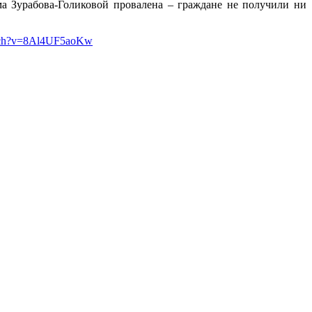
ма Зурабова-Голиковой провалена – граждане не получили ни
atch?v=8Al4UF5aoKw