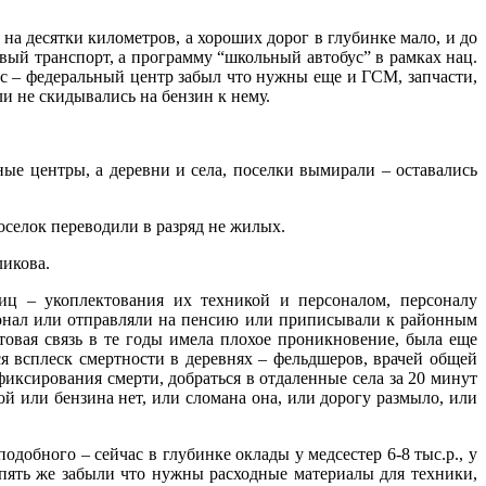
 на десятки километров, а хороших дорог в глубинке мало, и до
совый транспорт, а программу “школьный автобус” в рамках нац.
ус – федеральный центр забыл что нужны еще и ГСМ, запчасти,
ли не скидывались на бензин к нему.
ные центры, а деревни и села, поселки вымирали – оставались
поселок переводили в разряд не жилых.
ликова.
иц – укоплектования их техникой и персоналом, персоналу
сонал или отправляли на пенсию или приписывали к районным
овая связь в те годы имела плохое проникновение, была еще
ся всплеск смертности в деревнях – фельдшеров, врачей общей
фиксирования смерти, добраться в отдаленные села за 20 минут
 той или бензина нет, или сломана она, или дорогу размыло, или
одобного – сейчас в глубинке оклады у медсестер 6-8 тыс.р., у
опять же забыли что нужны расходные материалы для техники,