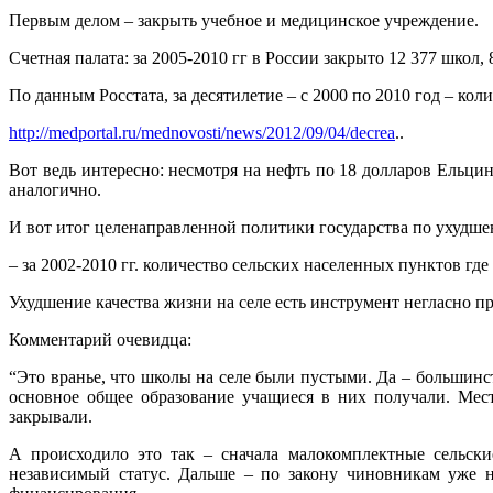
Первым делом – закрыть учебное и медицинское учреждение.
Счетная палата: за 2005-2010 гг в России закрыто 12 377 школ,
По данным Росстата, за десятилетие – с 2000 по 2010 год – ко
http://medportal.ru/mednovosti/news/2012/09/04/decrea
..
Вот ведь интересно: несмотря на нефть по 18 долларов Ельци
аналогично.
И вот итог целенаправленной политики государства по ухудше
– за 2002-2010 гг. количество сельских населенных пунктов где
Ухудшение качества жизни на селе есть инструмент негласно 
Комментарий очевидца:
“Это вранье, что школы на селе были пустыми. Да – большин
основное общее образование учащиеся в них получали. Мес
закрывали.
А происходило это так – сначала малокомплектные сельски
независимый статус. Дальше – по закону чиновникам уже н