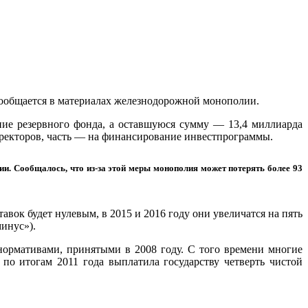
сообщается в материалах железнодорожной монополии.
ние резервного фонда, а оставшуюся сумму — 13,4 миллиарда
иректоров, часть — на финансирование инвестпрограммы.
и. Сообщалось, что из-за этой меры монополия может потерять более 93
авок будет нулевым, в 2015 и 2016 году они увеличатся на пять
инус»).
нормативами, принятыми в 2008 году. С того времени многие
по итогам 2011 года выплатила государству четверть чистой