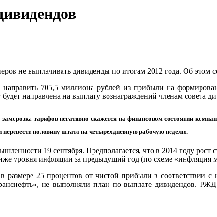
дивидендов
ров не выплачивать дивиденды по итогам 2012 года. Об этом 
т направить 705,5 миллиона рублей из прибыли на формирова
г будет направлена на выплату вознаграждений членам совета д
заморозка тарифов негативно скажется на финансовом состоянии компани
и перевести половину штата на четырехдневную рабочую неделю.
ленности 19 сентября. Предполагается, что в 2014 году рост ст
ниже уровня инфляции за предыдущий год (по схеме «инфляция м
в размере 25 процентов от чистой прибыли в соответствии с 
ранснефть», не выполняли план по выплате дивидендов. РЖД 