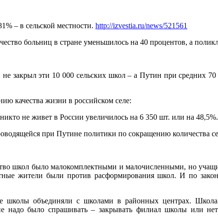
 81% – в сельской местности.
http://izvestia.ru/news/521561
личество больниц в стране уменьшилось на 40 процентов, а полик
н не закрыл эти 10 000 сельских школ – а Путин при средних 70
нию качества жизни в российском селе:
 никто не живет в России увеличилось на 6 350 шт. или на 48,5%
проводящейся при Путине политики по сокращению количества с
ство школ было малокомплектными и малочисленными, но учащиес
тные жители были против расформирования школ. И по закон
е школы объединяли с школами в районных центрах. Школа с
е надо было спрашивать – закрывать филиал школы или нет 