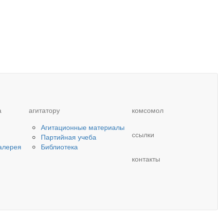
а
агитатору
комсомол
Агитационные материалы
ссылки
Партийная учеба
алерея
Библиотека
контакты