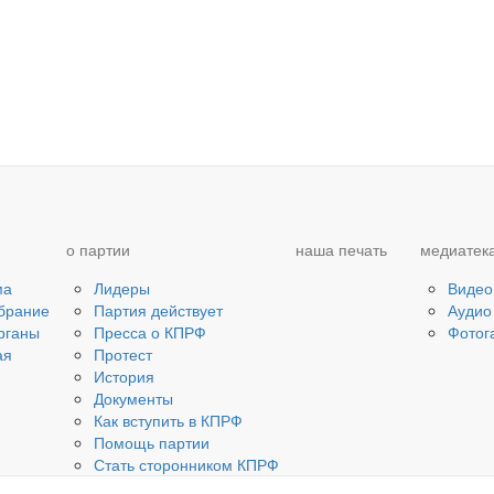
о партии
наша печать
медиатек
ма
Лидеры
Видео
брание
Партия действует
Аудио
рганы
Пресса о КПРФ
Фотог
ая
Протест
История
Документы
Как вступить в КПРФ
Помощь партии
Стать сторонником КПРФ