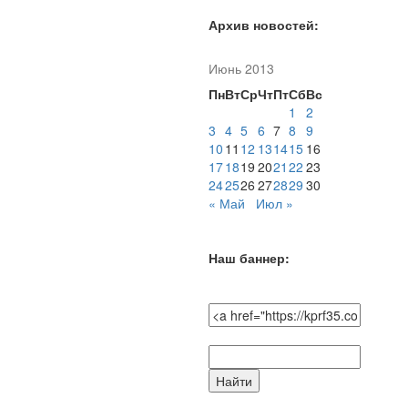
Архив новостей:
Июнь 2013
Пн
Вт
Ср
Чт
Пт
Сб
Вс
1
2
3
4
5
6
7
8
9
10
11
12
13
14
15
16
17
18
19
20
21
22
23
24
25
26
27
28
29
30
« Май
Июл »
Наш баннер:
Поиск
по
сайту: