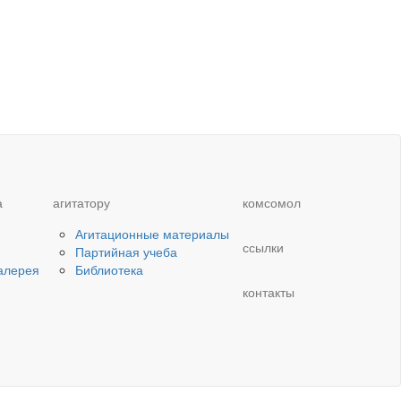
а
агитатору
комсомол
Агитационные материалы
ссылки
Партийная учеба
алерея
Библиотека
контакты