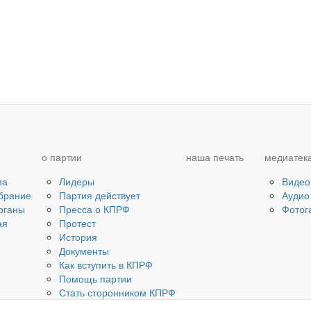
о партии
наша печать
медиатек
ма
Лидеры
Видео
брание
Партия действует
Аудио
рганы
Пресса о КПРФ
Фотог
ая
Протест
История
Документы
Как вступить в КПРФ
Помощь партии
Стать сторонником КПРФ