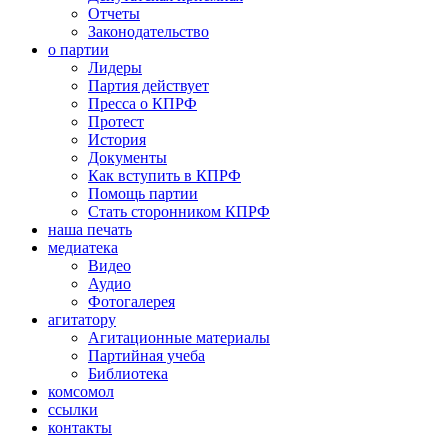
Отчеты
Законодательство
о партии
Лидеры
Партия действует
Пресса о КПРФ
Протест
История
Документы
Как вступить в КПРФ
Помощь партии
Стать сторонником КПРФ
наша печать
медиатека
Видео
Аудио
Фотогалерея
агитатору
Агитационные материалы
Партийная учеба
Библиотека
комсомол
ссылки
контакты