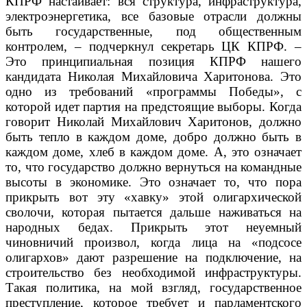
КПРФ настаивает: вся структура, инфраструктура,
электроэнергетика, все базовые отрасли должны
быть государственные, под общественным
контролем, – подчеркнул секретарь ЦК КПРФ. –
Это принципиальная позиция КПРФ нашего
кандидата Николая Михайловича Харитонова. Это
одно из требований «программы Победы», с
которой идет партия на предстоящие выборы. Когда
говорит Николай Михайлович Харитонов, должно
быть тепло в каждом доме, добро должно быть в
каждом доме, хлеб в каждом доме. А, это означает
то, что государство должно вернуться на командные
высоты в экономике. Это означает то, что пора
прикрыть вот эту «хавку» этой олигархической
сволочи, которая пытается дальше наживаться на
народных бедах. Прикрыть этот неуемный
чиновничий произвол, когда лица на «подсосе
олигархов» дают разрешение на подключение, на
строительство без необходимой инфраструктуры.
Такая политика, на мой взгляд, государственное
преступление, которое требует и парламентского