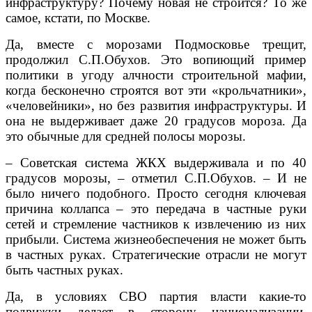
инфраструктуру? Почему новая не строится? То же
самое, кстати, по Москве.
Да, вместе с морозами Подмосковье трещит,
продолжил С.П.Обухов. Это вопиющий пример
политики в угоду алчности строительной мафии,
когда бесконечно строятся вот эти «крольчатники»,
«человейники», но без развития инфраструктуры. И
она не выдерживает даже 20 градусов мороза. Да
это обычные для средней полосы морозы.
– Советская система ЖКХ выдерживала и по 40
градусов морозы, – отметил С.П.Обухов. – И не
было ничего подобного. Просто сегодня ключевая
причина коллапса – это передача в частные руки
сетей и стремление частников к извлечению из них
прибыли. Система жизнеобеспечения не может быть
в частных руках. Стратегические отрасли не могут
быть частных руках.
Да, в условиях СВО партия власти какие-то
подвижки делает в сторону национализации,