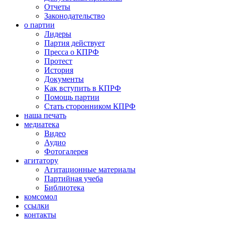
Отчеты
Законодательство
о партии
Лидеры
Партия действует
Пресса о КПРФ
Протест
История
Документы
Как вступить в КПРФ
Помощь партии
Стать сторонником КПРФ
наша печать
медиатека
Видео
Аудио
Фотогалерея
агитатору
Агитационные материалы
Партийная учеба
Библиотека
комсомол
ссылки
контакты