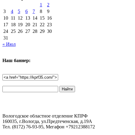
1
2
3
4
5
6
7
8
9
10
11
12
13
14
15
16
17
18
19
20
21
22
23
24
25
26
27
28
29
30
31
« Июл
Наш баннер:
Поиск
по
сайту:
Вологодское областное отделение КПРФ
160035, г.Вологда, ул.Предтеченская, д.19А
Тел. (8172) 76-93-95, Мегафон +79212388172