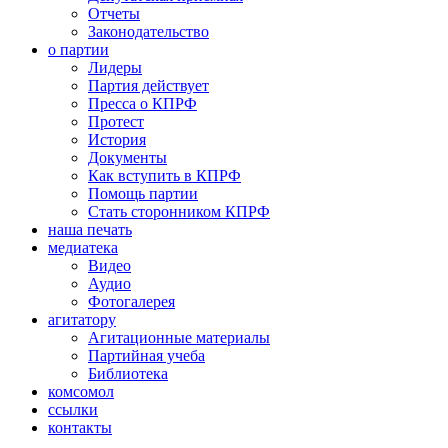
Отчеты
Законодательство
о партии
Лидеры
Партия действует
Пресса о КПРФ
Протест
История
Документы
Как вступить в КПРФ
Помощь партии
Стать сторонником КПРФ
наша печать
медиатека
Видео
Аудио
Фотогалерея
агитатору
Агитационные материалы
Партийная учеба
Библиотека
комсомол
ссылки
контакты