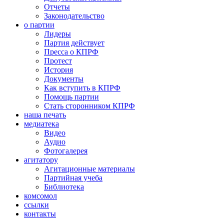
Отчеты
Законодательство
о партии
Лидеры
Партия действует
Пресса о КПРФ
Протест
История
Документы
Как вступить в КПРФ
Помощь партии
Стать сторонником КПРФ
наша печать
медиатека
Видео
Аудио
Фотогалерея
агитатору
Агитационные материалы
Партийная учеба
Библиотека
комсомол
ссылки
контакты