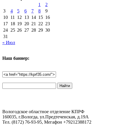
1
2
3
4
5
6
7
8
9
10
11
12
13
14
15
16
17
18
19
20
21
22
23
24
25
26
27
28
29
30
31
« Июл
Наш баннер:
Поиск
по
сайту:
Вологодское областное отделение КПРФ
160035, г.Вологда, ул.Предтеченская, д.19А
Тел. (8172) 76-93-95, Мегафон +79212388172