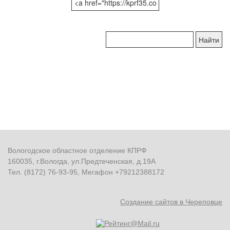
Поиск
по
сайту:
Вологодское областное отделение КПРФ
160035, г.Вологда, ул.Предтеченская, д.19А
Тел. (8172) 76-93-95, Мегафон +79212388172
Создание сайтов в Череповце