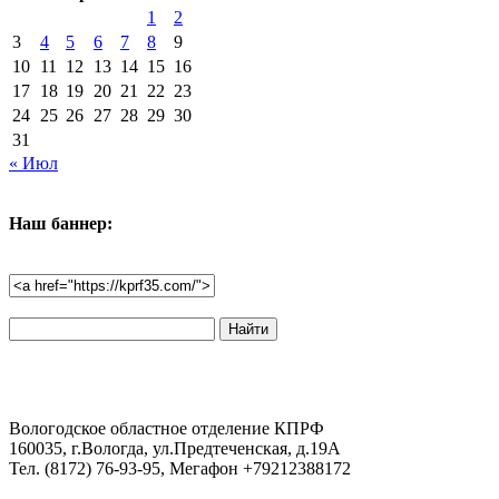
1
2
3
4
5
6
7
8
9
10
11
12
13
14
15
16
17
18
19
20
21
22
23
24
25
26
27
28
29
30
31
« Июл
Наш баннер:
Поиск
по
сайту:
Вологодское областное отделение КПРФ
160035, г.Вологда, ул.Предтеченская, д.19А
Тел. (8172) 76-93-95, Мегафон +79212388172