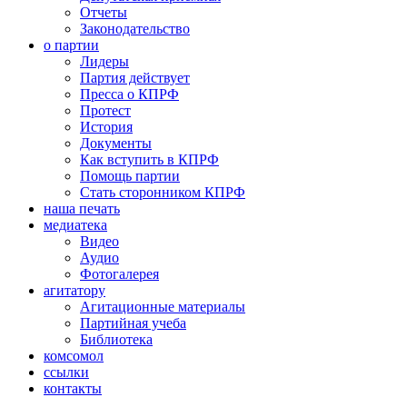
Отчеты
Законодательство
о партии
Лидеры
Партия действует
Пресса о КПРФ
Протест
История
Документы
Как вступить в КПРФ
Помощь партии
Стать сторонником КПРФ
наша печать
медиатека
Видео
Аудио
Фотогалерея
агитатору
Агитационные материалы
Партийная учеба
Библиотека
комсомол
ссылки
контакты