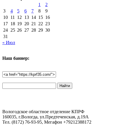
1
2
3
4
5
6
7
8
9
10
11
12
13
14
15
16
17
18
19
20
21
22
23
24
25
26
27
28
29
30
31
« Июл
Наш баннер:
Поиск
по
сайту:
Вологодское областное отделение КПРФ
160035, г.Вологда, ул.Предтеченская, д.19А
Тел. (8172) 76-93-95, Мегафон +79212388172