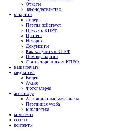
Отчеты
Законодательство
о партии
Лидеры
Партия действует
Пресса о КПРФ
Протест
История
Документы
Как вступить в КПРФ
Помощь партии
Стать сторонником КПРФ
наша печать
медиатека
Видео
Аудио
Фотогалерея
агитатору
Агитационные материалы
Партийная учеба
Библиотека
комсомол
ссылки
контакты