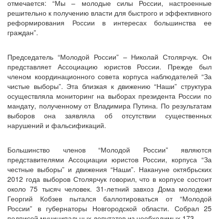
отмечается: “Мы – молодые силы России, настроенные
решительно к получению власти для быстрого и эффективного
реформирования России в интересах большинства ее
граждан”.
Председатель “Молодой России” – Николай Столярчук. Он
представляет Ассоциацию юристов России. Прежде был
членом координационного совета корпуса наблюдателей “За
чистые выборы”. Эта близкая к движению “Наши” структура
осуществляла мониторинг на выборах президента России по
мандату, полученному от Владимира Путина. По результатам
выборов она заявляла об отсутствии существенных
нарушений и фальсификаций.
Большинство членов “Молодой России” являются
представителями Ассоциации юристов России, корпуса “За
честные выборы” и движения “Наши”. Накануне октябрьских
2012 года выборов Столярчук говорил, что в корпусе состоит
около 75 тысяч человек. 31-летний завхоз Дома молодежи
Георгий Кобзев пытался баллотироваться от “Молодой
России” в губернаторы Новгородской области. Собрал 25
подписей муниципальных депутатов из необходимых 173.