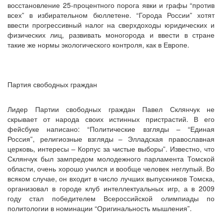
восстановление 25-процентного порога явки и графы “против
всех” в избирательном бюллетене. “Города России” хотят
ввести прогрессивный налог на сверхдоходы юридических и
физических лиц, развивать моногорода и ввести в стране
такие же нормы экологического контроля, как в Европе.
Партия свободных граждан
Лидер Партии свободных граждан Павел Склянчук не
скрывает от народа своих истинных пристрастий. В его
фейсбуке написано: “Политические взгляды – “Единая
Россия”, религиозные взгляды – Элладская православная
церковь, интересы – Корпус за чистые выборы”. Известно, что
Склянчук был зампредом молодежного парламента Томской
области, очень хорошо учился и вообще человек неглупый. Во
всяком случае, он входит в число лучших выпускников Томска,
организовал в городе клуб интеллектуальных игр, а в 2009
году стал победителем Всероссийской олимпиады по
политологии в номинации “Оригинальность мышления”.