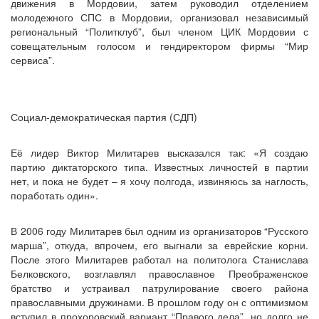
движения в Мордовии, затем руководил отделением
молодежного СПС в Мордовии, организовал независимый
региональный “Политклуб”, был членом ЦИК Мордовии с
совещательным голосом и гендиректором фирмы “Мир
сервиса”.
Социал-демократическая партия (СДП)
Её лидер Виктор Милитарев высказался так: «Я создаю
партию диктаторского типа. Известных личностей в партии
нет, и пока не будет – я хочу полгода, извиняюсь за наглость,
поработать один».
В 2006 году Милитарев был одним из организаторов “Русского
марша”, откуда, впрочем, его выгнали за еврейские корни.
После этого Милитарев работал на политолога Станислава
Белковского, возглавлял православное Преображенское
братство и устраивал патрулирование своего района
православными дружинами. В прошлом году он с оптимизмом
вступил в прохоровский вариант “Правого дела”, но долго не