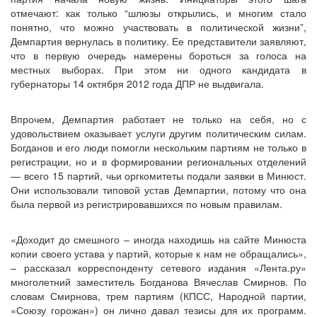
отмечают: как только “шлюзы открылись, и многим стало
понятно, что можно участвовать в политической жизни”,
Демпартия вернулась в политику. Ее представители заявляют,
что в первую очередь намерены бороться за голоса на
местных выборах. При этом ни одного кандидата в
губернаторы 14 октября 2012 года ДПР не выдвигала.
Впрочем, Демпартия работает не только на себя, но с
удовольствием оказывает услуги другим политическим силам.
Богданов и его люди помогли нескольким партиям не только в
регистрации, но и в формировании региональных отделений
— всего 15 партий, чьи оргкомитеты подали заявки в Минюст.
Они использовали типовой устав Демпартии, потому что она
была первой из регистрировавшихся по новым правилам.
«Доходит до смешного – иногда находишь на сайте Минюста
копии своего устава у партий, которые к нам не обращались»,
– рассказал корреспонденту сетевого издания «Лента.ру»
многолетний заместитель Богданова Вячеслав Смирнов. По
словам Смирнова, трем партиям (КПСС, Народной партии,
«Союзу горожан») он лично давал тезисы для их программ.