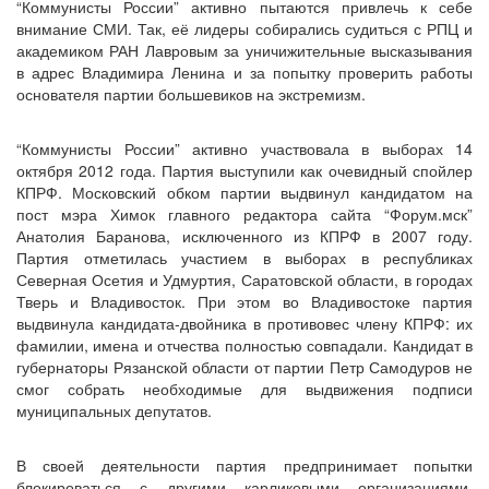
“Коммунисты России” активно пытаются привлечь к себе
внимание СМИ. Так, её лидеры собирались судиться с РПЦ и
академиком РАН Лавровым за уничижительные высказывания
в адрес Владимира Ленина и за попытку проверить работы
основателя партии большевиков на экстремизм.
“Коммунисты России” активно участвовала в выборах 14
октября 2012 года. Партия выступили как очевидный спойлер
КПРФ. Московский обком партии выдвинул кандидатом на
пост мэра Химок главного редактора сайта “Форум.мск”
Анатолия Баранова, исключенного из КПРФ в 2007 году.
Партия отметилась участием в выборах в республиках
Северная Осетия и Удмуртия, Саратовской области, в городах
Тверь и Владивосток. При этом во Владивостоке партия
выдвинула кандидата-двойника в противовес члену КПРФ: их
фамилии, имена и отчества полностью совпадали. Кандидат в
губернаторы Рязанской области от партии Петр Самодуров не
смог собрать необходимые для выдвижения подписи
муниципальных депутатов.
В своей деятельности партия предпринимает попытки
блокироваться с другими карликовыми организациями,