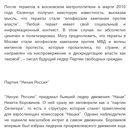
После терактов в московском метрополитене в марте 2010
года Склянчук получил некоторую известность, высказав
мысль, что теракты стали “апофеозом кампании против
власти”. “Любой теракт имеет свой социальный и
информационный контекст. В этом случае он абсолютно
циничен и политизирован. Могу предположить, что теракты в
Москве стали апофеозом кампании против МВД и волны
митингов протеста, которые прокатились по стране, и
направлен на ниспровержение и дискредитацию власти как
таковой”, – писал будущий лидер Партии свободных граждан.
Партия “Умная Россия”
“Умную Россию” придумал бывший лидер движения “Наши”
Никита Боровиков. О ней сразу же заговорили как о “партии
Селигера”, то есть о структуре, которая станет трамплином
для взрослеющих комиссаров “Наших”. Однако наблюдатели
не оценили масштабов интриг в самом движении. Боровиков
впервые был избран лидером прокремлевского движения еще