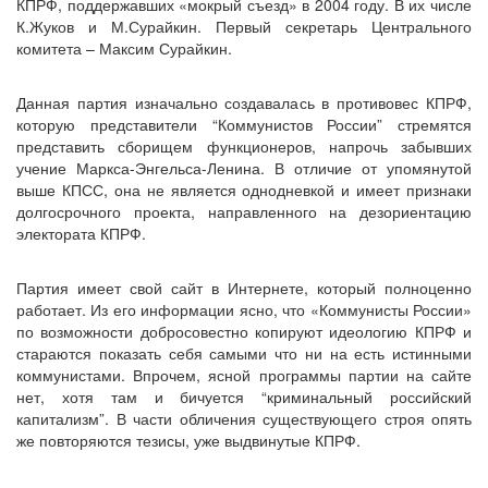
КПРФ, поддержавших «мокрый съезд» в 2004 году. В их числе
К.Жуков и М.Сурайкин. Первый секретарь Центрального
комитета – Максим Сурайкин.
Данная партия изначально создавалась в противовес КПРФ,
которую представители “Коммунистов России” стремятся
представить сборищем функционеров, напрочь забывших
учение Маркса-Энгельса-Ленина. В отличие от упомянутой
выше КПСС, она не является однодневкой и имеет признаки
долгосрочного проекта, направленного на дезориентацию
электората КПРФ.
Партия имеет свой сайт в Интернете, который полноценно
работает. Из его информации ясно, что «Коммунисты России»
по возможности добросовестно копируют идеологию КПРФ и
стараются показать себя самыми что ни на есть истинными
коммунистами. Впрочем, ясной программы партии на сайте
нет, хотя там и бичуется “криминальный российский
капитализм”. В части обличения существующего строя опять
же повторяются тезисы, уже выдвинутые КПРФ.