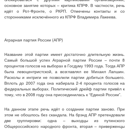
основное занятие которых – критика КПРФ. В частности, речь
идёт о Рот-Фронте, о РКРП. Отмечены контакты и со
сторонниками исключённого из КПРФ Владимира Лакеева.
Аграрная партия России (АПР)
Название этой партии имеет достаточно длительную жизнь.
Самый большой успех Аграрной партии России – почти 8
процентов голосов на выборах в Госдуму 1993 года. Тогда АПР
была левоцентристской, а возглавлял ее Михаил Лапшин.
Расколы и интриги не позволили партии добиться большего.
Вплоть до 2007 года она набирала 2-4 процента голосов на
федеральных выборах. Политический дрейф партии привёл к
тому, что в 2008 году она присоединилась к “Единой России”.
На данном этапе речь идёт о создании партии заново. При
этом не обошлось без скандала. На брэнд АПР претендовали
две группировки: одна – выходцы из путинского
Общероссийского народного фронта, вторая – приверженцы