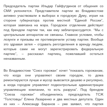
Председатель партии Ильдар Гайфутдинов от общения со
СМИ уклоняется. Представители партии во Владивостоке
активно участвовали в выборах в городскую Думу, играя на
стороне губернатора против местной “Единой России”,
которая завязана на мэра. Городское отделение действует
под брендом партии так, как ему заблагорассудится. “Мы с
центральным аппаратом не связаны. Главное условие, чтобы
лозунги и призывы не противоречили уставу партии. Вообще
это здравая затея – отдавать реготделения в аренду людям,
которые сами не могут зарегистрировать федеральную
партию”, – рассказал партиец, пожелавший остаться
неназванным.
Во Владивостоке “Союз горожан” хочет “показать горожанам,
что когда они управляют своим городом, то дома
ремонтируются лучше и мусор вывозится дешево и регулярно,
а когда городом управляют подконтрольные администрации
управляющие компании, то есть разруха”. Под брендом
“Союза горожан” объединились председатель ТСЖ
“Толстовцы” Елена Лазаренко и два местных депутата. Один
из них – Александр Баранов – уже заявил, что партия