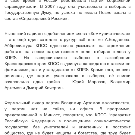
В своё время в России действовала Партии социальной
справедливости. В 2007 году она участвовала в выборах в
Государственную Думу, но успеха не имела Позже вошла в
состав «Справедливой России».
Нынешний вариант с добавлением слова «Коммунистическая»
– это ещё один сателлит структур всё того же А.Богданова.
Аббревиатура КПСС однозначно указывает на стремление
работать на левом патриотическом поле, отбирая голоса у
КПРФ. На завершившихся выборах в заксобрание
Краснодарского края КПСС выдвинула кандидатов с такими же
фамилиями, как и у кандидатов от КПРФ. Кроме того, во всех
регионах, где партия участвовала в выборах, её списки
возглавляла одна тройка — Юрий Морозов, Владимир
Артемов и Дмитрий Кочергин.
Формальный лидер партии Владимир Артемов малоизвестен,
у партии нет ни сайта, ни офиса. В программе,
представленной в Минюст, говорится, что КПСС “превратит
Российскую Федерацию в полноценное социалистическое
государство без угнетателей и угнетенных и построит
общество, где не будет нищеты и богатства, где труд будет