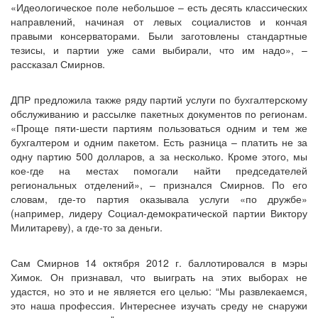
«Идеологическое поле небольшое – есть десять классических
направлений, начиная от левых социалистов и кончая
правыми консерваторами. Были заготовлены стандартные
тезисы, и партии уже сами выбирали, что им надо», –
рассказал Смирнов.
ДПР предложила также ряду партий услуги по бухгалтерскому
обслуживанию и рассылке пакетных документов по регионам.
«Проще пяти-шести партиям пользоваться одним и тем же
бухгалтером и одним пакетом. Есть разница – платить не за
одну партию 500 долларов, а за несколько. Кроме этого, мы
кое-где на местах помогали найти председателей
региональных отделений», – признался Смирнов. По его
словам, где-то партия оказывала услуги «по дружбе»
(например, лидеру Социал-демократической партии Виктору
Милитареву), а где-то за деньги.
Сам Смирнов 14 октября 2012 г. баллотировался в мэры
Химок. Он признавал, что выиграть на этих выборах не
удастся, но это и не является его целью: “Мы развлекаемся,
это наша профессия. Интереснее изучать среду не снаружи