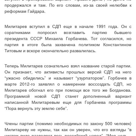
продержался и там. По его словам, из-за своей нелюбви к
реформам Гайдара.
Милитарев вступил в СДП еще в начале 1991 года. Он с
соратниками попросил возглавить партию бывшего
президента СССР Михаила Горбачева. Тот согласился, но
партия в итоге была захвачена политиком Константином
Титовым и вскоре окончательно развалилась.
Теперь Милитарев сознательно взял название старой партии.
Он признает, что активисты прошлых версий СДП на него
“ужасно обиделись” и называют “узурпатором”. Горбачев в
марте 2012-го заявлял о намерении воссоздать СДП, но
Милитарев обогнал его при помощи все того же Богданова.
Программой новой СДП станет дополненный вариант
написанной Милитаревым еще для Горбачева программы
“Пора вернуть эту землю себе”.
Члены партии (помимо необходимых по закону 500 человек)
Милитареву не нужны, так как он уверен, что его взгляды “в
чистом виде разделяет весь российский народ”. “Моя цель –