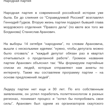
Народная партия
Народная партия в современной российской истории уже
была. Ее до слияния со “Справедливой Россией” возглавлял
Геннадий Гудков. Вторую жизнь партии подарил бывший глава
мордовского отделения “Правого дела” (по квоте все того же
Богданова) Станислав Аранович.
На выборы 14 октября “народники”, по словам Арановича,
вышли с несколькими идеями: “нужно, чтобы депутата можно
было отозвать” и “каждый депутат обязан раз в квартал
отчитываться о проделанной работе”. Громкое название
партии Аранович объяснил так: “Мы формируем партийные
списки из людей, которые отправляют нам анкеты по
интернету. Также мы составляем программу партии – на
основе предложений людей”.
Лидеру партии нет еще и 30 лет. По его собственным
заявлениям, он успел поработать политтехнологом в разных
регионах, понимает процесс и “хотел бы попробовать свои
силы”. Аранович был одним из организаторов скаутского