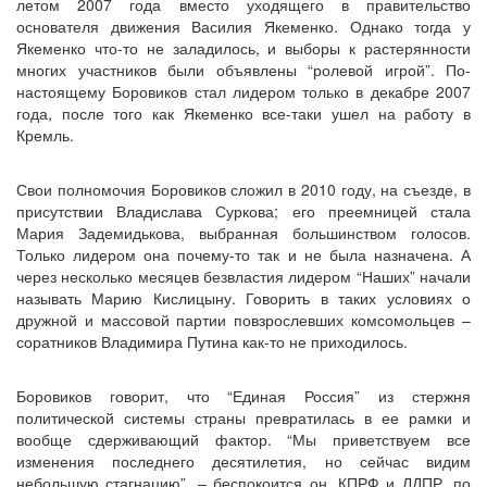
летом 2007 года вместо уходящего в правительство
основателя движения Василия Якеменко. Однако тогда у
Якеменко что-то не заладилось, и выборы к растерянности
многих участников были объявлены “ролевой игрой”. По-
настоящему Боровиков стал лидером только в декабре 2007
года, после того как Якеменко все-таки ушел на работу в
Кремль.
Свои полномочия Боровиков сложил в 2010 году, на съезде, в
присутствии Владислава Суркова; его преемницей стала
Мария Задемидькова, выбранная большинством голосов.
Только лидером она почему-то так и не была назначена. А
через несколько месяцев безвластия лидером “Наших” начали
называть Марию Кислицыну. Говорить в таких условиях о
дружной и массовой партии повзрослевших комсомольцев –
соратников Владимира Путина как-то не приходилось.
Боровиков говорит, что “Единая Россия” из стержня
политической системы страны превратилась в ее рамки и
вообще сдерживающий фактор. “Мы приветствуем все
изменения последнего десятилетия, но сейчас видим
небольшую стагнацию”, – беспокоится он. КПРФ и ЛДПР, по