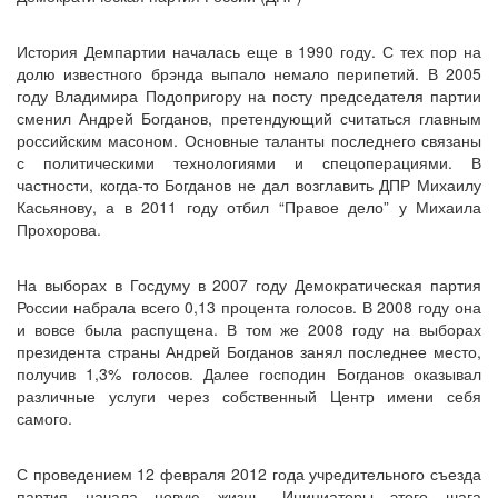
История Демпартии началась еще в 1990 году. С тех пор на
долю известного брэнда выпало немало перипетий. В 2005
году Владимира Подопригору на посту председателя партии
сменил Андрей Богданов, претендующий считаться главным
российским масоном. Основные таланты последнего связаны
с политическими технологиями и спецоперациями. В
частности, когда-то Богданов не дал возглавить ДПР Михаилу
Касьянову, а в 2011 году отбил “Правое дело” у Михаила
Прохорова.
На выборах в Госдуму в 2007 году Демократическая партия
России набрала всего 0,13 процента голосов. В 2008 году она
и вовсе была распущена. В том же 2008 году на выборах
президента страны Андрей Богданов занял последнее место,
получив 1,3% голосов. Далее господин Богданов оказывал
различные услуги через собственный Центр имени себя
самого.
С проведением 12 февраля 2012 года учредительного съезда
партия начала новую жизнь. Инициаторы этого шага