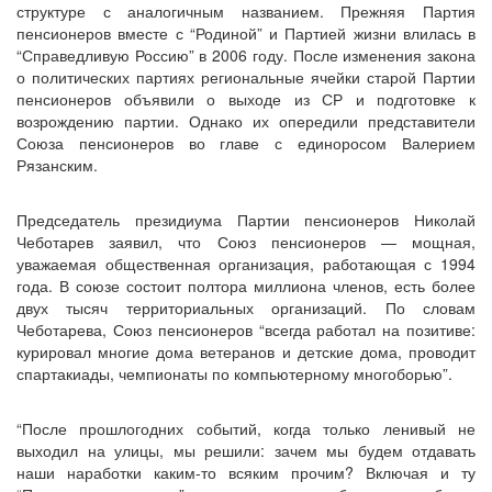
структуре с аналогичным названием. Прежняя Партия
пенсионеров вместе с “Родиной” и Партией жизни влилась в
“Справедливую Россию” в 2006 году. После изменения закона
о политических партиях региональные ячейки старой Партии
пенсионеров объявили о выходе из СР и подготовке к
возрождению партии. Однако их опередили представители
Союза пенсионеров во главе с единоросом Валерием
Рязанским.
Председатель президиума Партии пенсионеров Николай
Чеботарев заявил, что Союз пенсионеров — мощная,
уважаемая общественная организация, работающая с 1994
года. В союзе состоит полтора миллиона членов, есть более
двух тысяч территориальных организаций. По словам
Чеботарева, Союз пенсионеров “всегда работал на позитиве:
курировал многие дома ветеранов и детские дома, проводит
спартакиады, чемпионаты по компьютерному многоборью”.
“После прошлогодних событий, когда только ленивый не
выходил на улицы, мы решили: зачем мы будем отдавать
наши наработки каким-то всяким прочим? Включая и ту