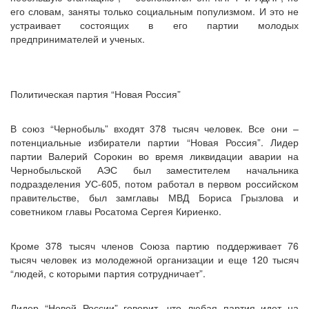
его словам, заняты только социальным популизмом. И это не
устраивает состоящих в его партии молодых
предпринимателей и ученых.
Политическая партия “Новая Россия”
В союз “Чернобыль” входят 378 тысяч человек. Все они –
потенциальные избиратели партии “Новая Россия”. Лидер
партии Валерий Сорокин во время ликвидации аварии на
Чернобыльской АЭС был заместителем начальника
подразделения УС-605, потом работал в первом российском
правительстве, был замглавы МВД Бориса Грызлова и
советником главы Росатома Сергея Кириенко.
Кроме 378 тысяч членов Союза партию поддерживает 76
тысяч человек из молодежной организации и еще 120 тысяч
“людей, с которыми партия сотрудничает”.
Лидер “Новой России” говорит, что любая партия идет на